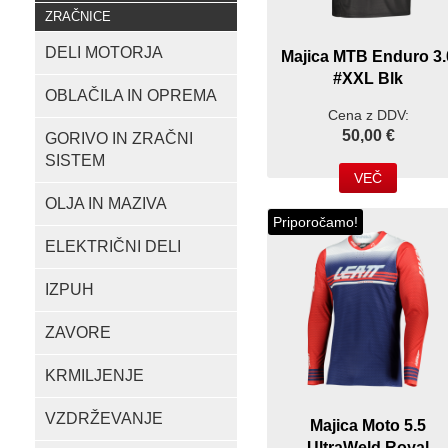
ZRAČNICE
DELI MOTORJA
Majica MTB Enduro 3.
#XXL Blk
OBLAČILA IN OPREMA
Cena z DDV:
50,00 €
GORIVO IN ZRAČNI
SISTEM
VEČ
OLJA IN MAZIVA
Priporočamo!
ELEKTRIČNI DELI
IZPUH
ZAVORE
KRMILJENJE
VZDRŽEVANJE
Majica Moto 5.5
UltraWeld Royal