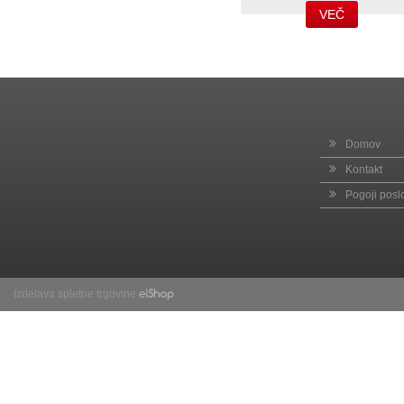
VEČ
Domov
Kontakt
Pogoji posl
Izdelava spletne trgovine