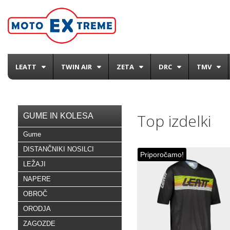
LEATT
TWIN AIR
ZETA
DRC
TMV
Top izdelki
GUME IN KOLESA
Gume
DISTANČNIKI NOSILCI
Priporočamo!
LEŽAJI
NAPERE
OBROČ
ORODJA
ZAGOZDE