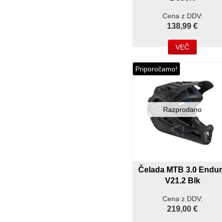
Cena z DDV:
138,99 €
VEČ
Priporočamo!
Razprodano
Čelada MTB 3.0 Endu
V21.2 Blk
Cena z DDV:
219,00 €