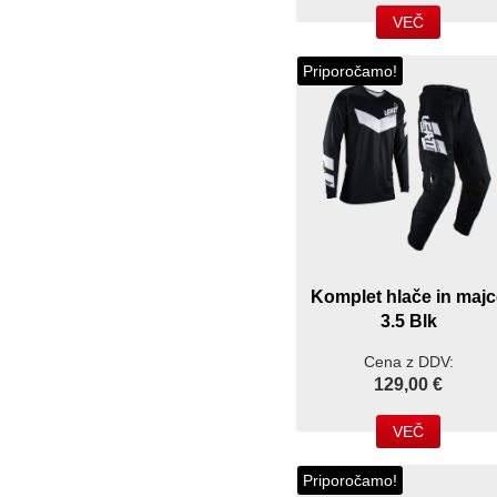
VEČ
Priporočamo!
Komplet hlače in majc
3.5 Blk
Cena z DDV:
129,00 €
VEČ
Priporočamo!