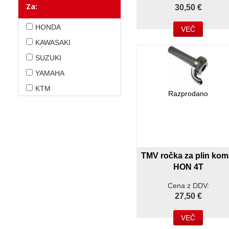
Za:
30,50 €
HONDA
VEČ
KAWASAKI
SUZUKI
YAMAHA
KTM
Razprodano
TMV ročka za plin kom
HON 4T
Cena z DDV:
27,50 €
VEČ