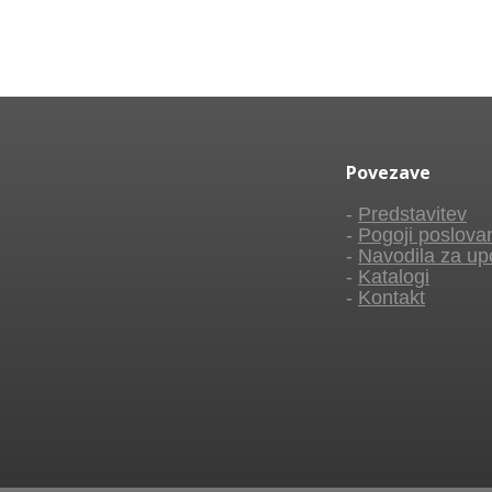
Povezave
-
Predstavitev
-
Pogoji poslova
-
Navodila za up
-
Katalogi
-
Kontakt