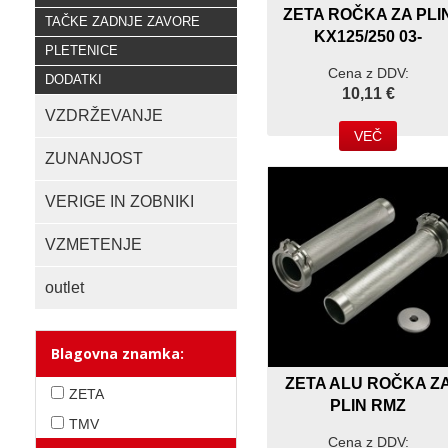
ZETA ROČKA ZA PLI
TAČKE ZADNJE ZAVORE
KX125/250 03-
PLETENICE
Cena z DDV:
DODATKI
10,11 €
VZDRŽEVANJE
VEČ
ZUNANJOST
VERIGE IN ZOBNIKI
VZMETENJE
outlet
Blagovna znamka:
ZETA ALU ROČKA Z
ZETA
PLIN RMZ
TMV
Cena z DDV: