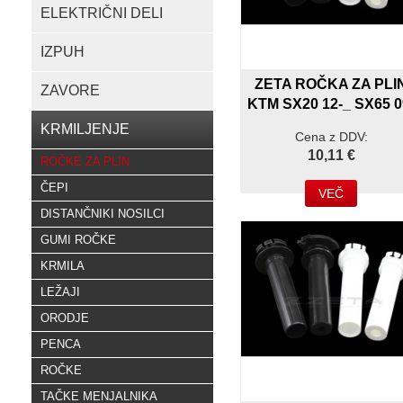
ELEKTRIČNI DELI
IZPUH
ZETA ROČKA ZA PLI
ZAVORE
KTM SX20 12-_ SX65 0
KRMILJENJE
Cena z DDV:
10,11 €
ROČKE ZA PLIN
ČEPI
VEČ
DISTANČNIKI NOSILCI
GUMI ROČKE
KRMILA
LEŽAJI
ORODJE
PENCA
ROČKE
TAČKE MENJALNIKA