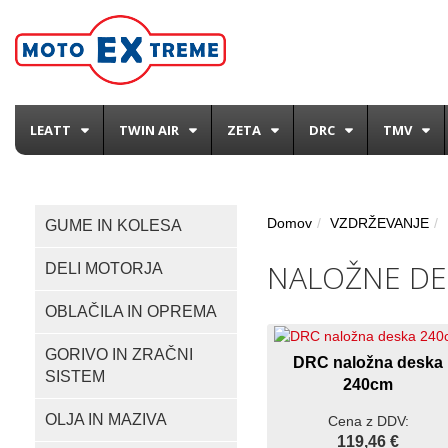
LEATT
TWIN AIR
ZETA
DRC
TMV
Domov
VZDRŽEVANJE
GUME IN KOLESA
NALOŽNE DE
DELI MOTORJA
OBLAČILA IN OPREMA
GORIVO IN ZRAČNI
DRC naložna deska
SISTEM
240cm
OLJA IN MAZIVA
Cena z DDV:
119,46 €