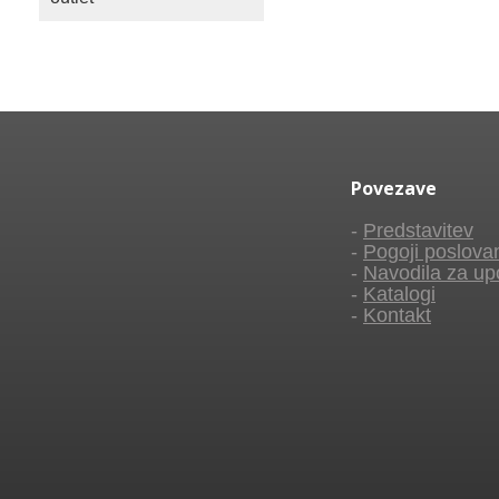
Povezave
-
Predstavitev
-
Pogoji poslova
-
Navodila za up
-
Katalogi
-
Kontakt