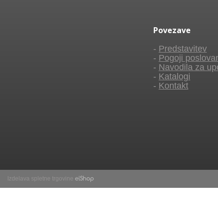
Povezave
-
Predstavitev
-
Pogoji poslova
-
Navodila za up
-
Katalogi
-
Kontakt
Izdelava spletne trgovine