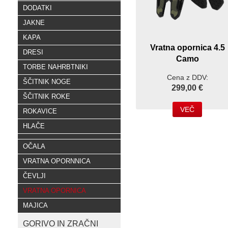
DODATKI
JAKNE
KAPA
Vratna opornica 4.5
DRESI
Camo
TORBE NAHRBTNIKI
Cena z DDV:
ŠČITNIK NOGE
299,00 €
ŠČITNIK ROKE
VEČ
ROKAVICE
HLAČE
OČALA
VRATNA OPORNNICA
ČEVLJI
VRATNA OPORNICA
MAJICA
GORIVO IN ZRAČNI