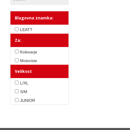
Blagovna znamka:
LEATT
Za:
Kolesarje
Motoriste
Velikost
L/XL
S/M
JUNIOR