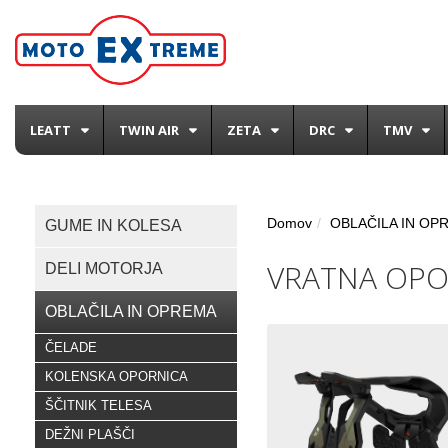
LEATT
TWIN AIR
ZETA
DRC
TMV
Domov
OBLAČILA IN OP
GUME IN KOLESA
VRATNA OPO
DELI MOTORJA
OBLAČILA IN OPREMA
ČELADE
KOLENSKA OPORNICA
ŠČITNIK TELESA
DEŽNI PLAŠČI