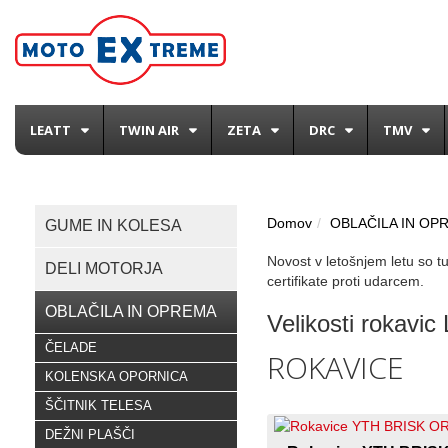
LEATT
TWIN AIR
ZETA
DRC
TMV
Domov
OBLAČILA IN OP
GUME IN KOLESA
Novost v letošnjem letu so tu
DELI MOTORJA
certifikate proti udarcem.
OBLAČILA IN OPREMA
Velikosti rokavic
ČELADE
ROKAVICE
KOLENSKA OPORNICA
ŠČITNIK TELESA
DEŽNI PLAŠČI