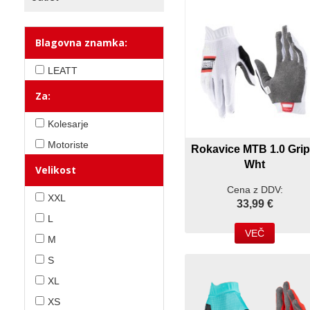
Blagovna znamka:
LEATT
Za:
Kolesarje
Motoriste
Rokavice MTB 1.0 Gri
Wht
Velikost
Cena z DDV:
XXL
33,99 €
L
VEČ
M
S
XL
XS