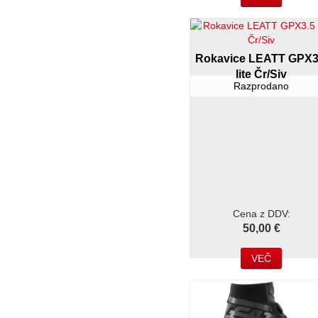
Rokavice LEATT GPX3
lite Čr/Siv
Razprodano
Cena z DDV:
50,00 €
VEČ