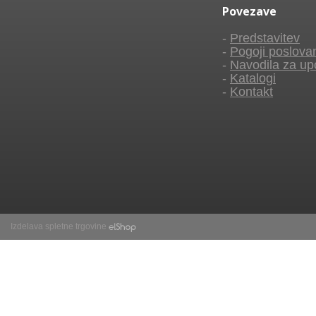
Povezave
-
Predstavitev
-
Pogoji poslova
-
Navodila za up
-
Katalogi
-
Kontakt
Izdelava spletne trgovine