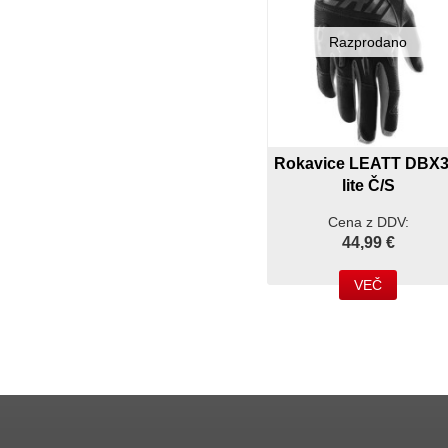
Razprodano
Rokavice LEATT DBX3
lite Č/S
Cena z DDV:
44,99 €
VEČ