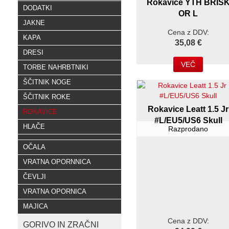
Rokavice YTH BRIS
DODATKI
OR L
JAKNE
Cena z DDV:
KAPA
35,08 €
DRESI
VEČ
TORBE NAHRBTNIKI
ŠČITNIK NOGE
ŠČITNIK ROKE
Rokavice Leatt 1.5 Jr
ROKAVICE
#L/EU5/US6 Skull
HLAČE
Razprodano
OČALA
VRATNA OPORNNICA
ČEVLJI
VRATNA OPORNICA
MAJICA
Cena z DDV:
GORIVO IN ZRAČNI