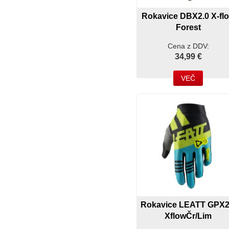
Rokavice DBX2.0 X-fl
Forest
Cena z DDV:
34,99 €
VEČ
Rokavice LEATT GPX2
XflowČr/Lim