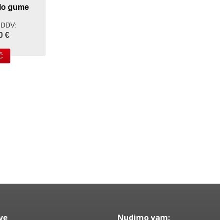
lo gume
 DDV:
0 €
Č
ve
Nudimo vam: