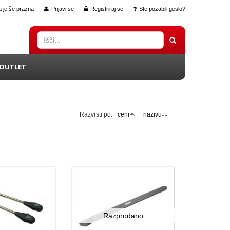
 je še prazna
Prijavi se
Registriraj se
Ste pozabili geslo?
OUTLET
Razvrsti po:
ceni
nazivu
Razprodano