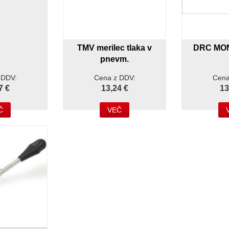
TMV merilec tlaka v
DRC MON
pnevm.
 DDV:
Cena z DDV:
Cena
7 €
13,24 €
13
Č
VEČ