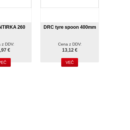
TIRKA 260
DRC tyre spoon 400mm
 z DDV:
Cena z DDV:
,97 €
13,12 €
VEČ
VEČ