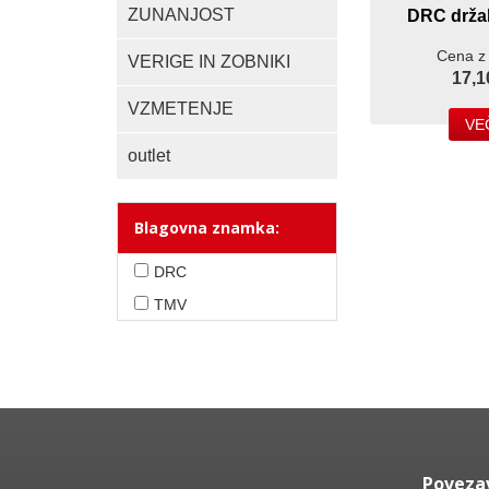
ZUNANJOST
DRC drža
Cena z
VERIGE IN ZOBNIKI
17,1
VZMETENJE
VE
outlet
Blagovna znamka:
DRC
TMV
Poveza