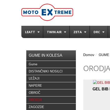
LEATT
TWIN AIR
ZETA
DRC
Domov
GUME 
GUME IN KOLESA
Gume
ORODJ
DISTANČNIKI NOSILCI
LEŽAJI
NAPERE
GEL BIB
OBROČ
ORODJA
ZAGOZDE