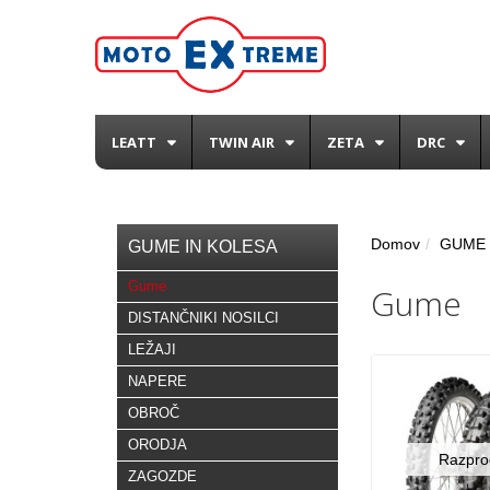
LEATT
TWIN AIR
ZETA
DRC
Domov
GUME 
GUME IN KOLESA
Gume
Gume
DISTANČNIKI NOSILCI
LEŽAJI
NAPERE
OBROČ
ORODJA
Razpro
ZAGOZDE