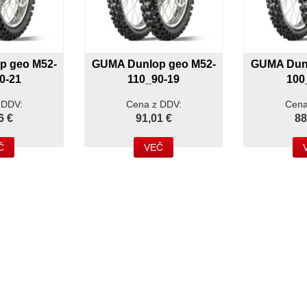
p geo M52-
GUMA Dunlop geo M52-
GUMA Dunl
0-21
110_90-19
100
 DDV:
Cena z DDV:
Cena
6 €
91,01 €
88
Č
VEČ