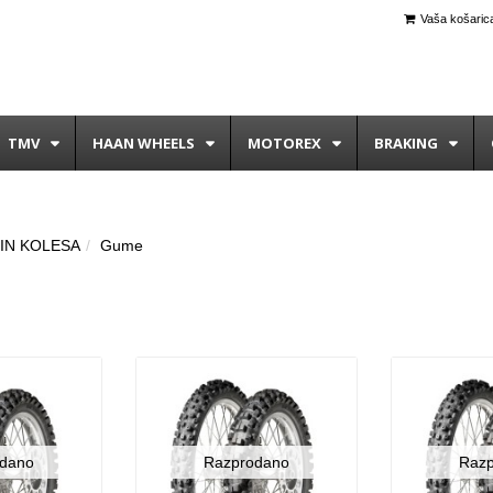
Vaša košarica
TMV
HAAN WHEELS
MOTOREX
BRAKING
IN KOLESA
Gume
dano
Razprodano
Raz