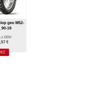
op geo M52-
_90-19
 z DDV:
,57 €
VEČ