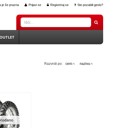
 je še prazna
Prijavi se
Registriraj se
Ste pozabili geslo?
OUTLET
Razvrsti po:
ceni
nazivu
prodano