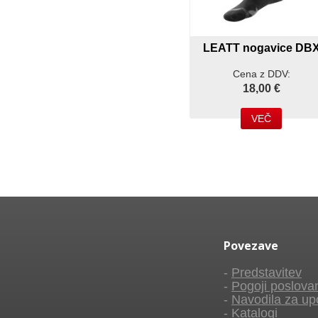
LEATT nogavice DB
Cena z DDV:
18,00 €
VEČ
Povezave
-
Predstavitev
-
Pogoji poslova
-
Navodila za up
-
Katalogi