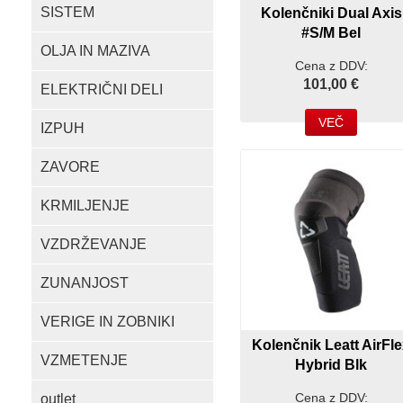
SISTEM
Kolenčniki Dual Axis
#S/M Bel
OLJA IN MAZIVA
Cena z DDV:
101,00 €
ELEKTRIČNI DELI
VEČ
IZPUH
ZAVORE
KRMILJENJE
VZDRŽEVANJE
ZUNANJOST
VERIGE IN ZOBNIKI
Kolenčnik Leatt AirFl
VZMETENJE
Hybrid Blk
Cena z DDV:
outlet