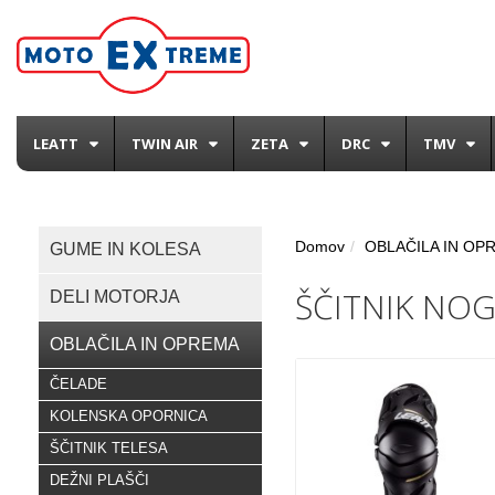
LEATT
TWIN AIR
ZETA
DRC
TMV
Domov
OBLAČILA IN OP
GUME IN KOLESA
ŠČITNIK NO
DELI MOTORJA
OBLAČILA IN OPREMA
ČELADE
KOLENSKA OPORNICA
ŠČITNIK TELESA
DEŽNI PLAŠČI