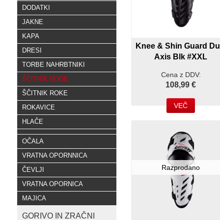
DODATKI
JAKNE
KAPA
Knee & Shin Guard Du
DRESI
Axis Blk #XXL
TORBE NAHRBTNIKI
Cena z DDV:
ŠČITNIK NOGE
108,99 €
ŠČITNIK ROKE
VEČ
ROKAVICE
HLAČE
OČALA
VRATNA OPORNNICA
Razprodano
ČEVLJI
VRATNA OPORNICA
MAJICA
GORIVO IN ZRAČNI