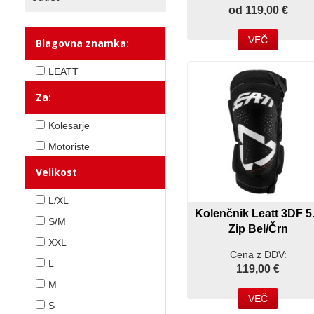
od 119,00 €
VEČ
Blagovna znamka:
LEATT
Za:
Kolesarje
Motoriste
Velikost
L/XL
Kolenčnik Leatt 3DF 5
S/M
Zip Bel/Črn
XXL
Cena z DDV:
L
119,00 €
M
VEČ
S