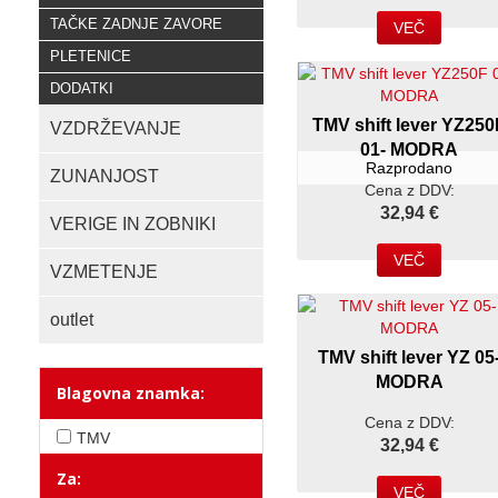
TAČKE ZADNJE ZAVORE
VEČ
PLETENICE
DODATKI
TMV shift lever YZ250
VZDRŽEVANJE
01- MODRA
Razprodano
ZUNANJOST
Cena z DDV:
32,94 €
VERIGE IN ZOBNIKI
VEČ
VZMETENJE
outlet
TMV shift lever YZ 05
MODRA
Blagovna znamka:
Cena z DDV:
TMV
32,94 €
Za:
VEČ