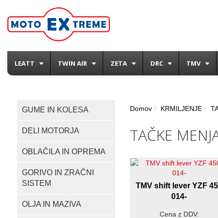
LEATT
TWIN AIR
ZETA
DRC
TMV
Domov
KRMILJENJE
T
GUME IN KOLESA
TAČKE MENJ
DELI MOTORJA
OBLAČILA IN OPREMA
GORIVO IN ZRAČNI
SISTEM
TMV shift lever YZF 4
014-
OLJA IN MAZIVA
Cena z DDV: