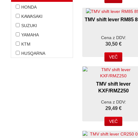
HONDA
KAWASAKI
TMV shift lever RM85 8
SUZUKI
YAMAHA
Cena z DDV:
30,50 €
KTM
HUSQARNA
VEČ
TMV shift lever
KXF/RMZ250
Cena z DDV:
29,49 €
VEČ