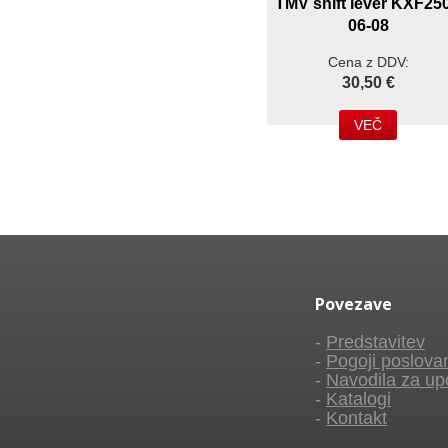
TMV shift lever KXF25
06-08
Cena z DDV:
30,50 €
VEČ
Povezave
-
Predstavitev
-
Pogoji poslova
-
Navodila za up
-
Katalogi
-
Kontakt