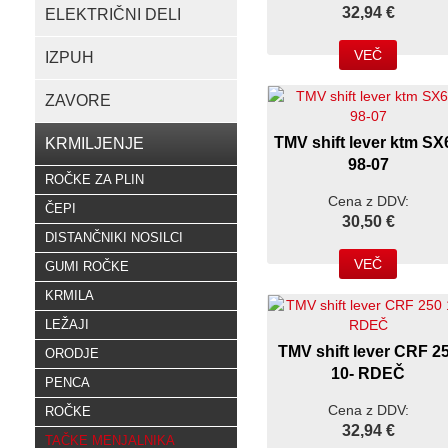
32,94 €
ELEKTRIČNI DELI
VEČ
IZPUH
ZAVORE
TMV shift lever ktm SX
KRMILJENJE
98-07
ROČKE ZA PLIN
Cena z DDV:
ČEPI
30,50 €
DISTANČNIKI NOSILCI
VEČ
GUMI ROČKE
KRMILA
LEŽAJI
TMV shift lever CRF 2
ORODJE
10- RDEČ
PENCA
Cena z DDV:
ROČKE
32,94 €
TAČKE MENJALNIKA