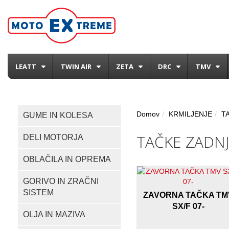
LEATT
TWIN AIR
ZETA
DRC
TMV
Domov
KRMILJENJE
T
GUME IN KOLESA
TAČKE ZADN
DELI MOTORJA
OBLAČILA IN OPREMA
GORIVO IN ZRAČNI
SISTEM
ZAVORNA TAČKA TM
SX/F 07-
OLJA IN MAZIVA