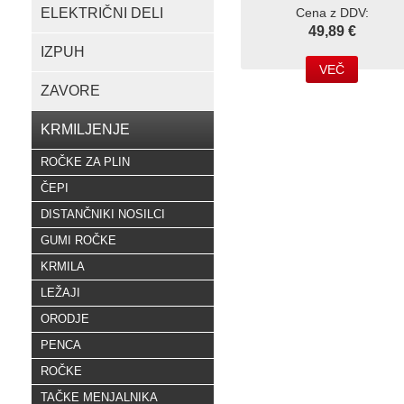
ELEKTRIČNI DELI
Cena z DDV:
49,89 €
IZPUH
VEČ
ZAVORE
KRMILJENJE
ROČKE ZA PLIN
ČEPI
DISTANČNIKI NOSILCI
GUMI ROČKE
KRMILA
LEŽAJI
ORODJE
PENCA
ROČKE
TAČKE MENJALNIKA