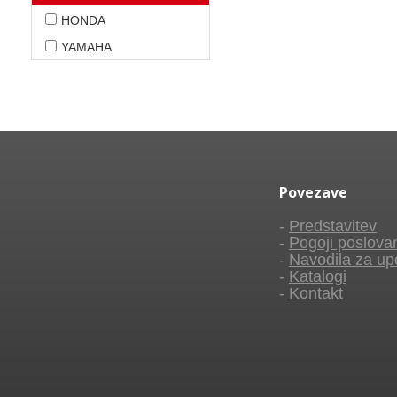
HONDA
YAMAHA
Povezave
-
Predstavitev
-
Pogoji poslova
-
Navodila za up
-
Katalogi
-
Kontakt