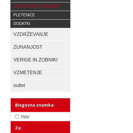
TAČKE ZADNJE ZAVORE
PLETENICE
DODATKI
VZDRŽEVANJE
ZUNANJOST
VERIGE IN ZOBNIKI
VZMETENJE
outlet
Blagovna znamka:
TMV
Za: