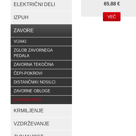
65,88 €
ELEKTRIČNI DELI
VEČ
IZPUH
ZAVORE
VIJAKI
ZGLOB ZAVORNEGA
PEDALA
ZAVORNA TEKOČINA
ČEPI-POKROVI
DISTANČNIKI NOSILCI
ZAVORNE OBLOGE
ZAVORNI DISK
KRMILJENJE
VZDRŽEVANJE