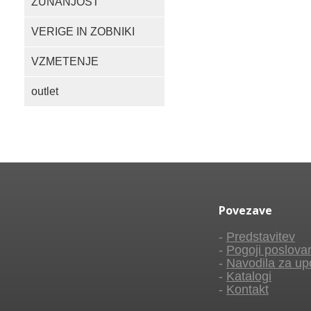
ZUNANJOST
VERIGE IN ZOBNIKI
VZMETENJE
outlet
Povezave
-
Predstavitev
-
Pogoji poslova
-
Navodila za up
-
Katalogi
-
Kontakt