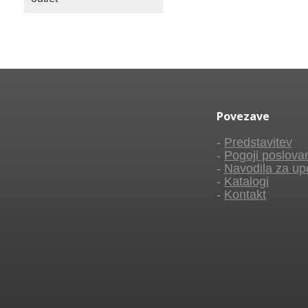
Povezave
-
Predstavitev
-
Pogoji poslova
-
Navodila za up
-
Katalogi
-
Kontakt