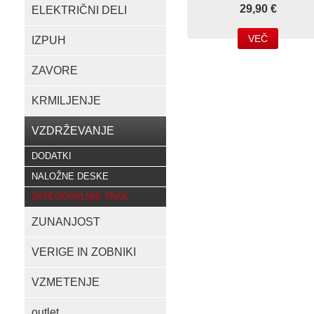
29,90 €
ELEKTRIČNI DELI
VEČ
IZPUH
ZAVORE
KRMILJENJE
VZDRŽEVANJE
DODATKI
NALOŽNE DESKE
ZATEGOVALNNI TRAK
ZUNANJOST
VERIGE IN ZOBNIKI
VZMETENJE
outlet