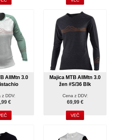
VEČ
VEČ
B AllMtn 3.0
Majica MTB AllMtn 3.0
istachio
žen #S/36 Blk
 z DDV:
Cena z DDV:
,99 €
69,99 €
VEČ
VEČ