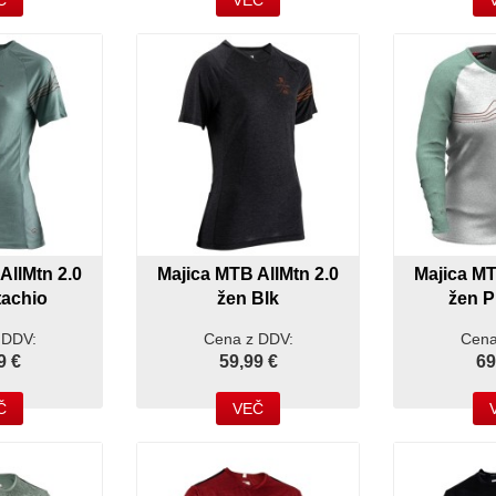
Č
VEČ
AllMtn 2.0
Majica MTB AllMtn 2.0
Majica MT
tachio
žen Blk
žen P
 DDV:
Cena z DDV:
Cena
9 €
59,99 €
69
Č
VEČ