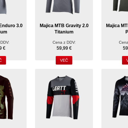
Enduro 3.0
Majica MTB Gravity 2.0
Majica MT
nium
Titanium
P
 DDV:
Cena z DDV:
Cena
9 €
59,99 €
59
Č
VEČ