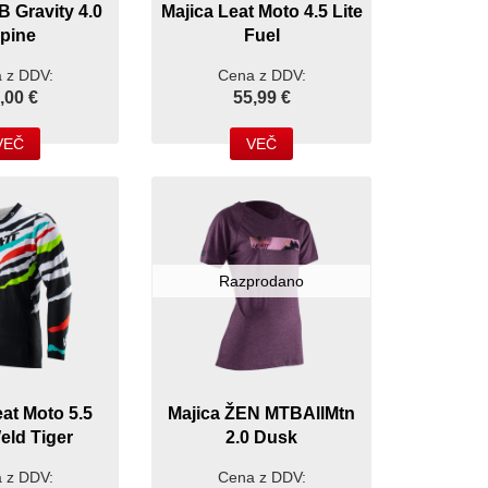
B Gravity 4.0
Majica Leat Moto 4.5 Lite
pine
Fuel
 z DDV:
Cena z DDV:
,00 €
55,99 €
VEČ
VEČ
Razprodano
eat Moto 5.5
Majica ŽEN MTBAllMtn
eld Tiger
2.0 Dusk
 z DDV:
Cena z DDV: