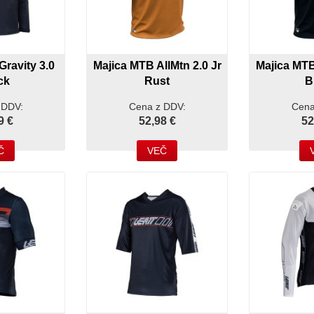
ravity 3.0
Majica MTB AllMtn 2.0 Jr
Majica MTB
ck
Rust
B
 DDV:
Cena z DDV:
Cena
9 €
52,98 €
52
Č
VEČ