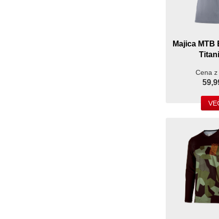
Majica MTB 
Tita
Cena z
59,9
VE