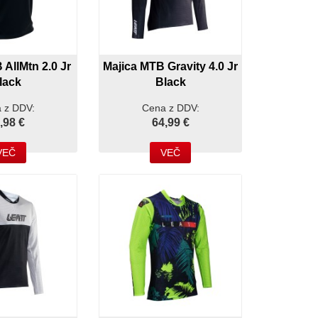
 AllMtn 2.0 Jr
Majica MTB Gravity 4.0 Jr
lack
Black
 z DDV:
Cena z DDV:
,98 €
64,99 €
VEČ
VEČ