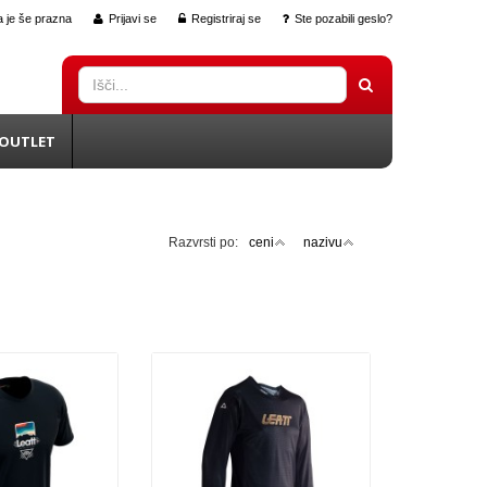
 je še prazna
Prijavi se
Registriraj se
Ste pozabili geslo?
OUTLET
Razvrsti po:
ceni
nazivu