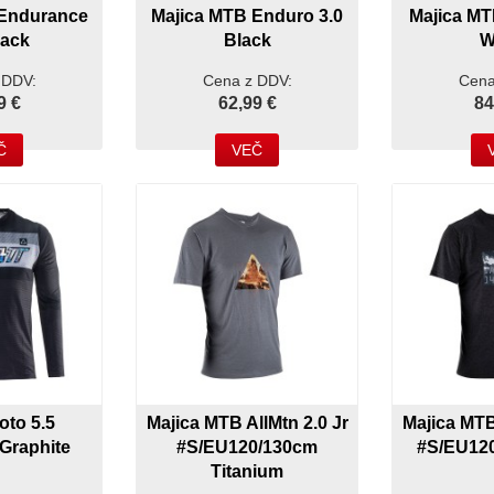
 Endurance
Majica MTB Enduro 3.0
Majica MT
lack
Black
W
 DDV:
Cena z DDV:
Cena
9 €
62,99 €
84
Č
VEČ
oto 5.5
Majica MTB AllMtn 2.0 Jr
Majica MTB
Graphite
#S/EU120/130cm
#S/EU120
Titanium