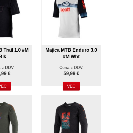
 Trail 1.0 #M
Majica MTB Enduro 3.0
Blk
#M Wht
 z DDV:
Cena z DDV:
,99 €
59,99 €
VEČ
VEČ