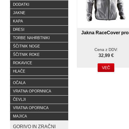
DODATKI
JAKNE
KAPA
DRESI
Jakna RaceCover pro
TORBE NAHRBTNIKI
ŠČITNIK NOGE
Cena z DDV:
ŠČITNIK ROKE
32,99 €
ROKAVICE
VEČ
HLAČE
OČALA
VRATNA OPORNNICA
ČEVLJI
VRATNA OPORNICA
MAJICA
GORIVO IN ZRAČNI