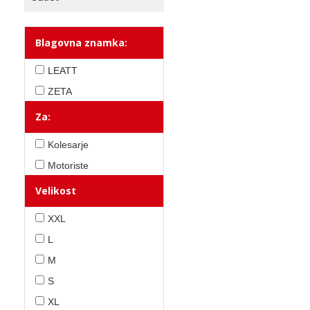
Blagovna znamka:
LEATT
ZETA
Za:
Kolesarje
Motoriste
Velikost
XXL
L
M
S
XL