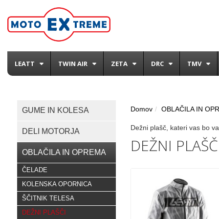
LEATT
TWIN AIR
ZETA
DRC
TMV
Domov
OBLAČILA IN OP
GUME IN KOLESA
Dežni plašč, kateri vas bo v
DELI MOTORJA
DEŽNI PLAŠČ
OBLAČILA IN OPREMA
ČELADE
KOLENSKA OPORNICA
ŠČITNIK TELESA
DEŽNI PLAŠČI