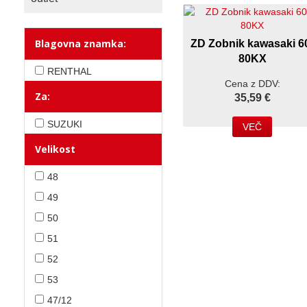
Blagovna znamka:
ZD Zobnik kawasaki 6
80KX
RENTHAL
Cena z DDV:
Za:
35,59 €
SUZUKI
VEČ
Velikost
48
49
50
51
52
53
47/12