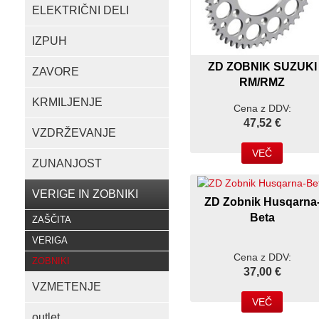
ELEKTRIČNI DELI
IZPUH
ZD ZOBNIK SUZUKI
ZAVORE
RM/RMZ
KRMILJENJE
Cena z DDV:
47,52 €
VZDRŽEVANJE
VEČ
ZUNANJOST
VERIGE IN ZOBNIKI
ZD Zobnik Husqarna
Beta
ZAŠČITA
VERIGA
Cena z DDV:
ZOBNIKI
37,00 €
VZMETENJE
VEČ
outlet