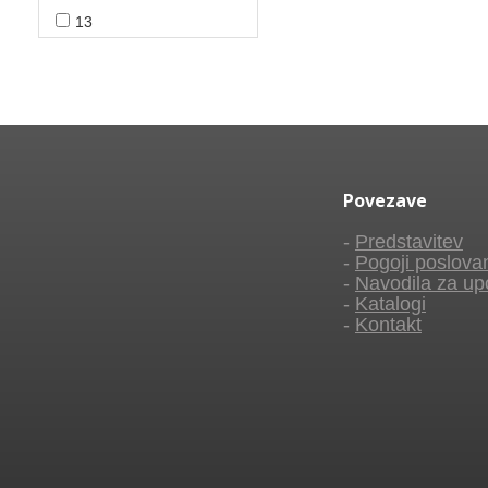
13
Povezave
-
Predstavitev
-
Pogoji poslova
-
Navodila za up
-
Katalogi
-
Kontakt