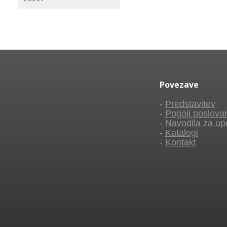
Povezave
-
Predstavitev
-
Pogoji poslova
-
Navodila za up
-
Katalogi
-
Kontakt