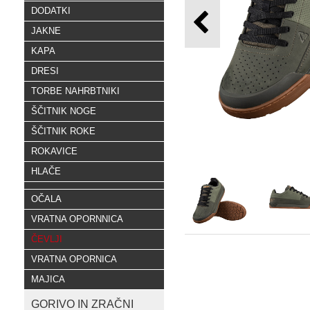
DODATKI
JAKNE
KAPA
DRESI
TORBE NAHRBTNIKI
ŠČITNIK NOGE
ŠČITNIK ROKE
ROKAVICE
HLAČE
OČALA
VRATNA OPORNNICA
ČEVLJI
VRATNA OPORNICA
MAJICA
GORIVO IN ZRAČNI