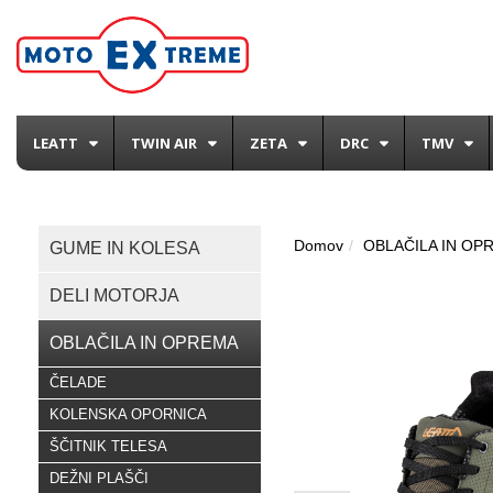
LEATT
TWIN AIR
ZETA
DRC
TMV
Domov
OBLAČILA IN OP
GUME IN KOLESA
DELI MOTORJA
OBLAČILA IN OPREMA
ČELADE
KOLENSKA OPORNICA
ŠČITNIK TELESA
DEŽNI PLAŠČI