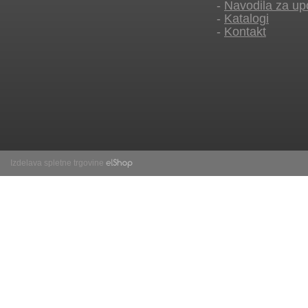
-
Navodila za up
-
Katalogi
-
Kontakt
Izdelava spletne trgovine