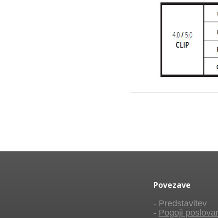
Povezave
-
Predstavitev
-
Pogoji poslova