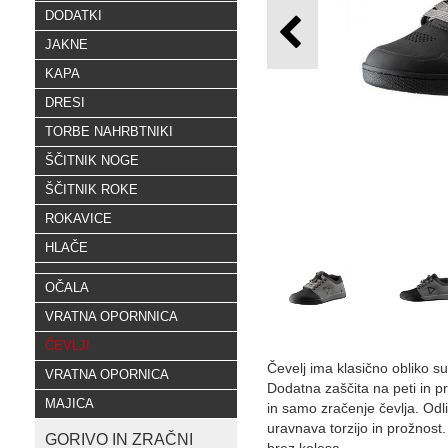
DODATKI
JAKNE
KAPA
DRESI
TORBE NAHRBTNIKI
ŠČITNIK NOGE
ŠČITNIK ROKE
ROKAVICE
HLAČE
OČALA
VRATNA OPORNNICA
ČEVLJI
Čevelj ima klasično obliko su
VRATNA OPORNICA
Dodatna zaščita na peti in pr
MAJICA
in samo zračenje čevlja. Odli
uravnava torzijo in prožnost
GORIVO IN ZRAČNI