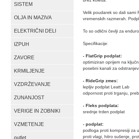
brez kolesa.
SISTEM
Velik poudarek so dali sami 
OLJA IN MAZIVA
vremenskih razmerah. Podpla
ELEKTRIČNI DELI
To so odlični čevlji za endur
Specifikacije:
IZPUH
- FlatGrip podplat:
ZAVORE
optimiziran oprijem na ključn
posebni kanali za odstranjev
KRMILJENJE
- RideGrip zmes:
VZDRŽEVANJE
lepljiv podplat Leatt Lab
odpornost proti trganju, prebi
ZUNANJOST
- Fleks podplata:
VERIGE IN ZOBNIKI
srednje trden podplat
VZMETENJE
- podplat:
podloga proti kompresiji za 
proti vlagi, hitro sušenje, pro
outlet