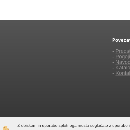
Poveza
-
Predst
-
Pogoji
-
Navod
-
Katalo
-
Konta
Z obiskom in uporabo spletnega mesta soglašate z uporabo i
Izdelava spletne trgovine