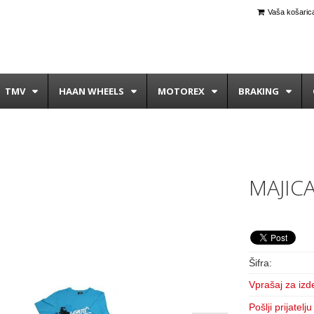
Vaša košarica
TMV
HAAN WHEELS
MOTOREX
BRAKING
MAJIC
Šifra:
Vprašaj za izd
Pošlji prijatelju