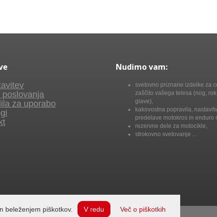
ve
Nudimo vam:
avitev
svetovno priznane izdelke za c
 poslovanja
zaščito vašega telesa (nog, rok,
glave),
ila za uporabo
kakovostna popravila, nastavitv
gi
predelave motokros in enduro 
kt
rezervne dele za motocikle,
strokovno svetovanje ...
n beleženjem piškotkov.
V redu
Več o piškotkih