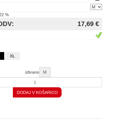
22 %
DDV:
17,69 €
XL
izbrano
M
DODAJ V KOŠARICO