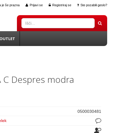
 je še prazna
Prijavi se
Registriraj se
Ste pozabili geslo?
OUTLET
A C Despres modra
0500030481
elek