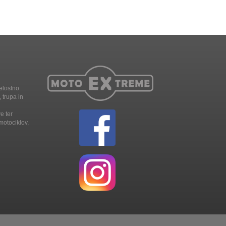
elostno
 trupa in
e ter
motociklov,