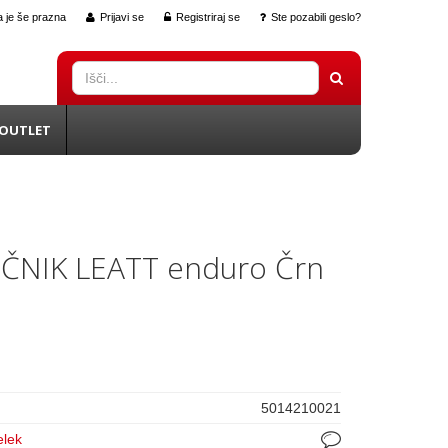
 je še prazna
Prijavi se
Registriraj se
Ste pozabili geslo?
OUTLET
ČNIK LEATT enduro Črn
5014210021
elek