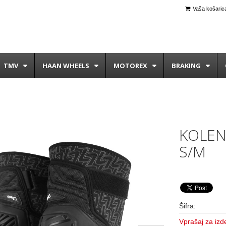
Vaša košarica
TMV
HAAN WHEELS
MOTOREX
BRAKING
KOLEN
S/M
Šifra:
Vprašaj za izd