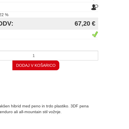
22 %
DDV:
67,20 €
DODAJ V KOŠARICO
kakšen hibrid med peno in trdo plastiko. 3DF pena
nduro ali all-mountain stil vožnje.