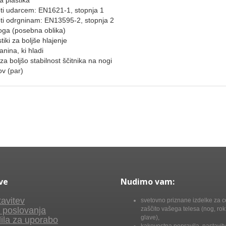
a plastika
roti udarcem: EN1621-1, stopnja 1
roti odrgninam: EN13595-2, stopnja 2
noga (posebna oblika)
stiki za boljše hlajenje
anina, ki hladi
i za boljšo stabilnost ščitnika na nogi
ov (par)
ve
Nudimo vam:
avitev
svetovno priznane izdelke za c
 poslovanja
zaščito vašega telesa (nog, rok,
glave),
ila za uporabo