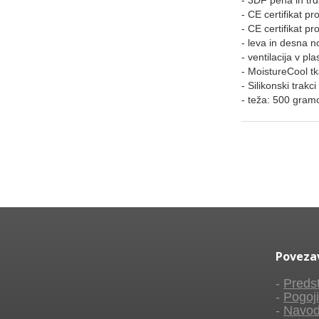
- 3DF pena in trd
- CE certifikat p
- CE certifikat p
- leva in desna 
- ventilacija v pla
- MoistureCool tk
- Silikonski trakc
- teža: 500 gram
Poveza
-
Predst
-
Pogoji
-
Navod