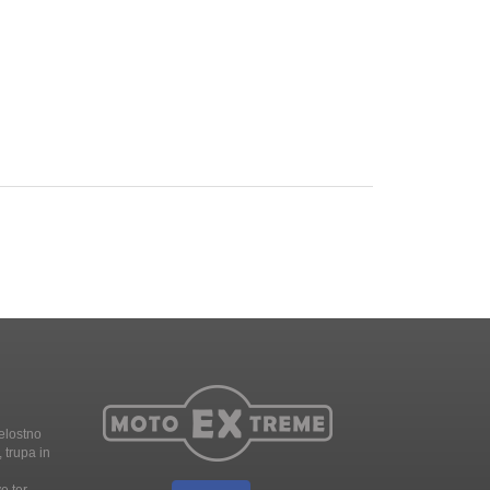
elostno
 trupa in