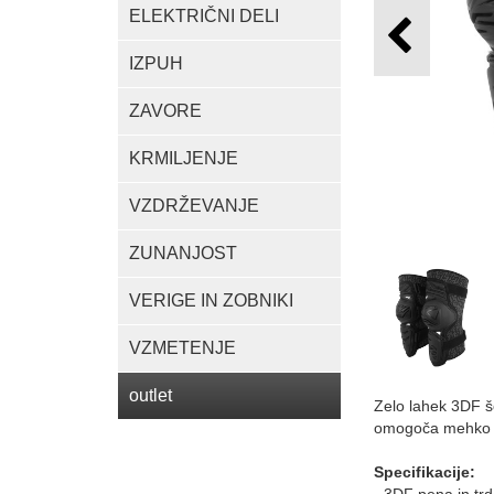
ELEKTRIČNI DELI
IZPUH
ZAVORE
KRMILJENJE
VZDRŽEVANJE
ZUNANJOST
VERIGE IN ZOBNIKI
VZMETENJE
outlet
Zelo lahek 3DF šč
omogoča mehko in 
Specifikacije: