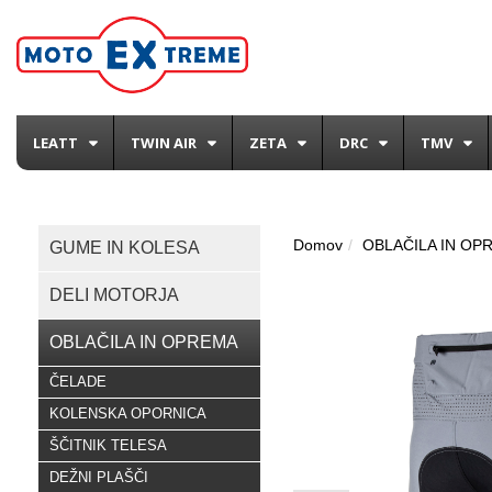
LEATT
TWIN AIR
ZETA
DRC
TMV
Domov
OBLAČILA IN OP
GUME IN KOLESA
DELI MOTORJA
OBLAČILA IN OPREMA
ČELADE
KOLENSKA OPORNICA
ŠČITNIK TELESA
DEŽNI PLAŠČI