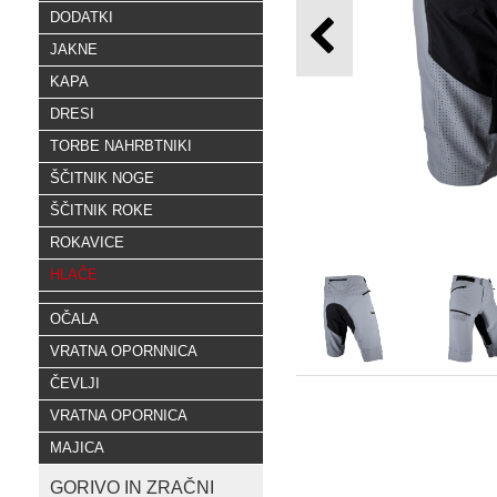
DODATKI
JAKNE
KAPA
DRESI
TORBE NAHRBTNIKI
ŠČITNIK NOGE
ŠČITNIK ROKE
ROKAVICE
HLAČE
OČALA
VRATNA OPORNNICA
ČEVLJI
VRATNA OPORNICA
MAJICA
GORIVO IN ZRAČNI