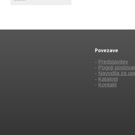
Povezave
-
Predstavitev
-
Pogoji poslova
-
Navodila za up
-
Katalogi
-
Kontakt