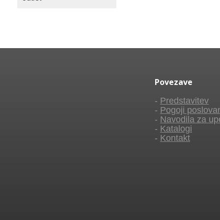
Povezave
-
Predstavitev
-
Pogoji poslova
-
Navodila za up
-
Katalogi
-
Kontakt