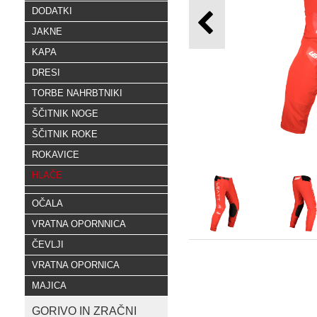
DODATKI
JAKNE
KAPA
DRESI
TORBE NAHRBTNIKI
ŠČITNIK NOGE
ŠČITNIK ROKE
ROKAVICE
HLAČE
OČALA
VRATNA OPORNNICA
ČEVLJI
VRATNA OPORNICA
MAJICA
GORIVO IN ZRAČNI