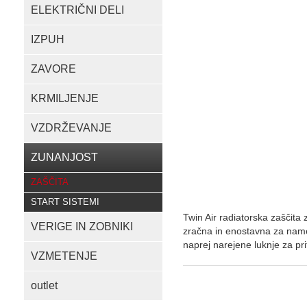
ELEKTRIČNI DELI
IZPUH
ZAVORE
KRMILJENJE
VZDRŽEVANJE
ZUNANJOST
ZAŠČITA
START SISTEMI
Twin Air radiatorska zaščita
VERIGE IN ZOBNIKI
zračna in enostavna za names
naprej narejene luknje za pri
VZMETENJE
outlet