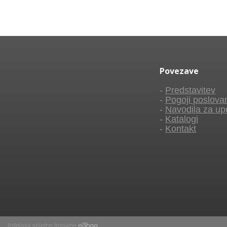
Povezave
-
Predstavitev
-
Pogoji poslova
-
Navodila za up
-
Katalogi
-
Kontakt
Izdelava spletne trgovine