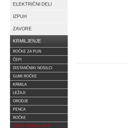
ELEKTRIČNI DELI
IZPUH
ZAVORE
KRMILJENJE
ROČKE ZA PLIN
ČEPI
DISTANČNIKI NOSILCI
GUMI ROČKE
KRMILA
LEŽAJI
ORODJE
PENCA
ROČKE
TAČKE MENJALNIKA