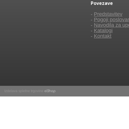
Povezave
-
Predstavitev
-
Pogoji poslova
-
Navodila za up
-
Katalogi
-
Kontakt
Izdelava spletne trgovine