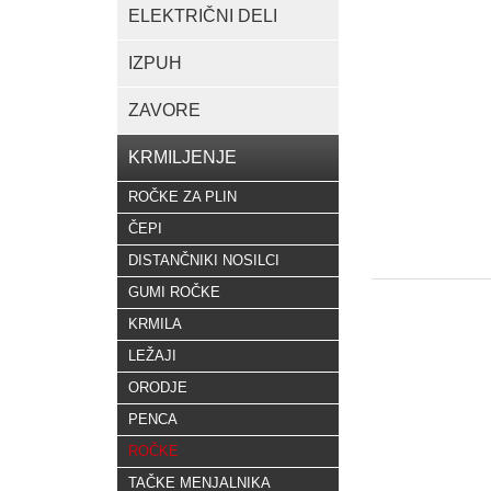
ELEKTRIČNI DELI
IZPUH
ZAVORE
KRMILJENJE
ROČKE ZA PLIN
ČEPI
DISTANČNIKI NOSILCI
GUMI ROČKE
KRMILA
LEŽAJI
ORODJE
PENCA
ROČKE
TAČKE MENJALNIKA