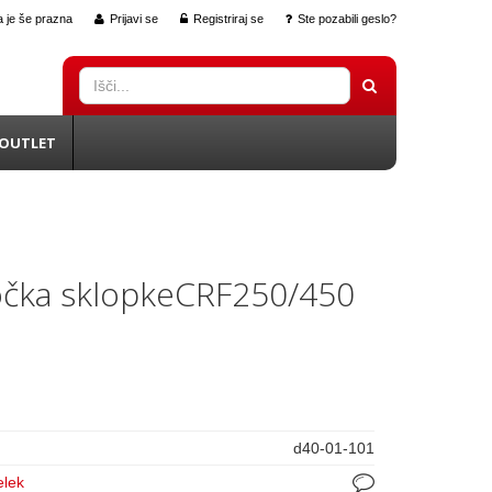
 je še prazna
Prijavi se
Registriraj se
Ste pozabili geslo?
OUTLET
čka sklopkeCRF250/450
d40-01-101
elek