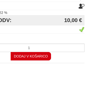
22 %
DDV:
10,00 €
DODAJ V KOŠARICO