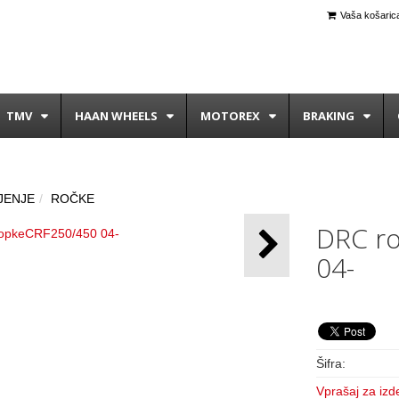
Vaša košarica
TMV
HAAN WHEELS
MOTOREX
BRAKING
JENJE
ROČKE
DRC ro
04-
Šifra:
Vprašaj za izd