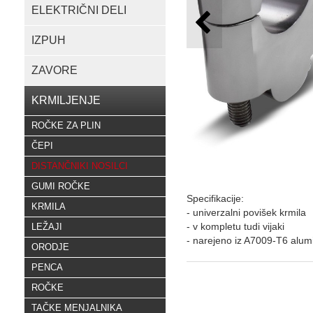
ELEKTRIČNI DELI
IZPUH
ZAVORE
KRMILJENJE
ROČKE ZA PLIN
ČEPI
DISTANČNIKI NOSILCI
GUMI ROČKE
Specifikacije:
KRMILA
- univerzalni povišek krmila
- v kompletu tudi vijaki
LEŽAJI
- narejeno iz A7009-T6 alumi
ORODJE
PENCA
ROČKE
TAČKE MENJALNIKA