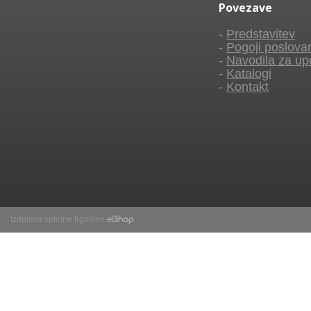
Povezave
-
Predstavitev
-
Pogoji poslova
-
Navodila za up
-
Katalogi
-
Kontakt
Izdelava spletne trgovine