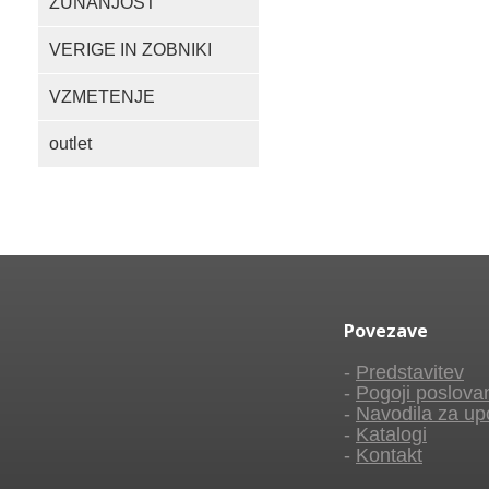
ZUNANJOST
VERIGE IN ZOBNIKI
VZMETENJE
outlet
Povezave
-
Predstavitev
-
Pogoji poslova
-
Navodila za up
-
Katalogi
-
Kontakt