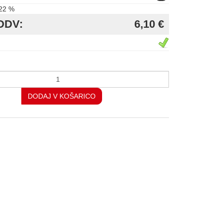
22 %
DDV:
6,10 €
DODAJ V KOŠARICO