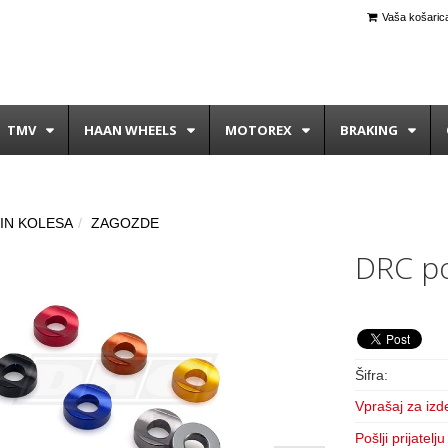
Vaša košarica
TMV
HAAN WHEELS
MOTOREX
BRAKING
IN KOLESA
ZAGOZDE
DRC p
Šifra:
Vprašaj za izd
Pošlji prijatelju