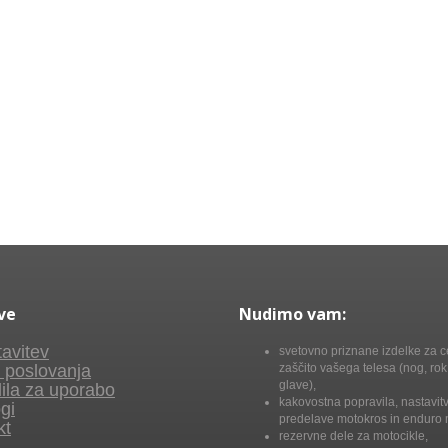
ve
Nudimo vam:
avitev
svetovno priznane izdelke za c
 poslovanja
zaščito vašega telesa (nog, rok,
glave),
ila za uporabo
kakovostna popravila, nastavitv
gi
predelave motokros in enduro 
kt
rezervne dele za motocikle,