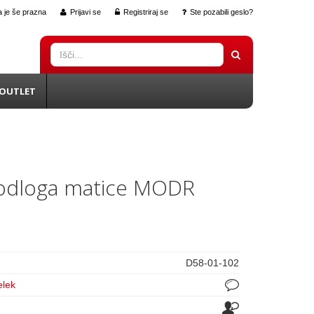
 je še prazna
Prijavi se
Registriraj se
Ste pozabili geslo?
OUTLET
odloga matice MODR
D58-01-102
elek