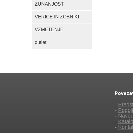
ZUNANJOST
VERIGE IN ZOBNIKI
VZMETENJE
outlet
Poveza
-
Predst
-
Pogoji
-
Navod
-
Katalo
-
Konta