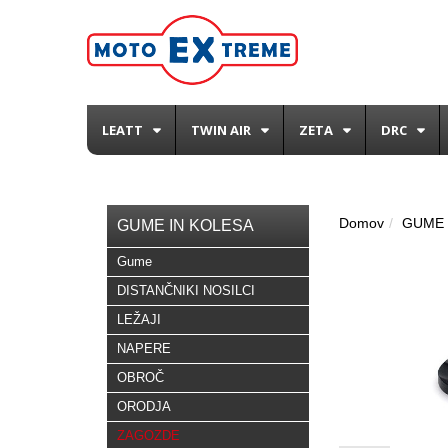
LEATT
TWIN AIR
ZETA
DRC
Domov
GUME 
GUME IN KOLESA
Gume
DISTANČNIKI NOSILCI
LEŽAJI
NAPERE
OBROČ
ORODJA
ZAGOZDE