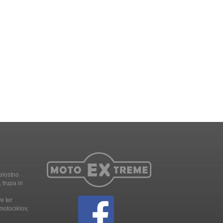
elostno
 trupa in
e ter
motociklov,