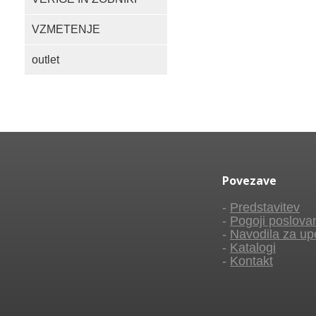
VZMETENJE
outlet
Povezave
-
Predstavitev
-
Pogoji poslova
-
Navodila za up
-
Katalogi
-
Kontakt