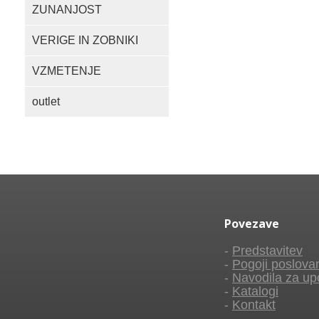
ZUNANJOST
VERIGE IN ZOBNIKI
VZMETENJE
outlet
Povezave
-
Predstavitev
-
Pogoji poslova
-
Navodila za up
-
Katalogi
-
Kontakt