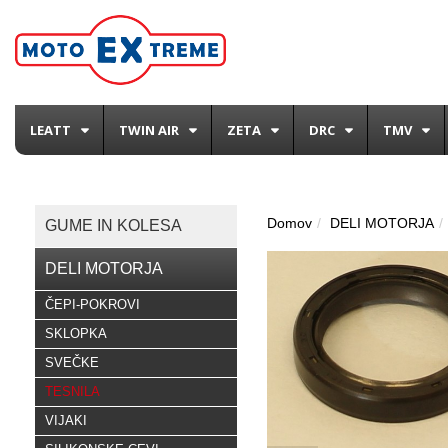
LEATT
TWIN AIR
ZETA
DRC
TMV
Domov
DELI MOTORJA
GUME IN KOLESA
DELI MOTORJA
ČEPI-POKROVI
SKLOPKA
SVEČKE
TESNILA
VIJAKI