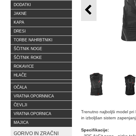
DODATKI
JAKNE
KAPA
DRESI
TORBE NAHRBTNIKI
ŠČITNIK NOGE
ŠČITNIK ROKE
ROKAVICE
HLAČE
OČALA
VRATNA OPORNNICA
ČEVLJI
Trenutno najboljši model pri 
VRATNA OPORNICA
in izboljšan sistem zapenja
MAJICA
Specifikacije:
GORIVO IN ZRAČNI