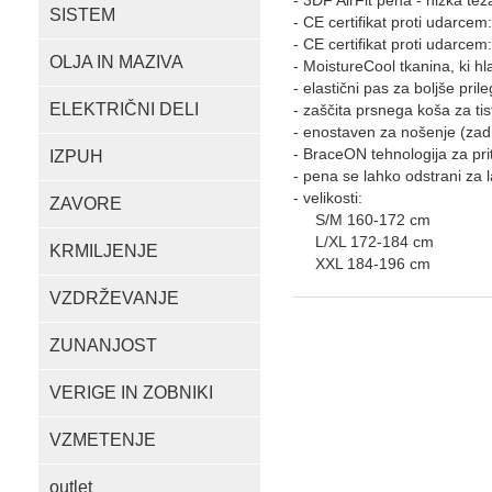
- 3DF AirFit pena - nizka teža
SISTEM
- CE certifikat proti udarcem
- CE certifikat proti udarcem
OLJA IN MAZIVA
- MoistureCool tkanina, ki hl
- elastični pas za boljše pril
ELEKTRIČNI DELI
- zaščita prsnega koša za tis
- enostaven za nošenje (zadrg
- BraceON tehnologija za pri
IZPUH
- pena se lahko odstrani za l
- velikosti:
ZAVORE
S/M 160-172 cm
L/XL 172-184 cm
KRMILJENJE
XXL 184-196 cm
VZDRŽEVANJE
ZUNANJOST
VERIGE IN ZOBNIKI
VZMETENJE
outlet