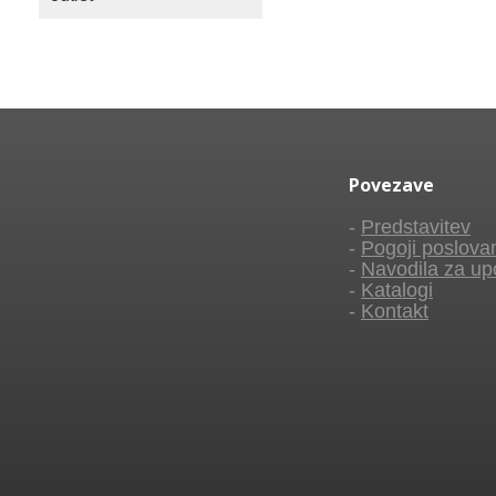
Povezave
-
Predstavitev
-
Pogoji poslova
-
Navodila za up
-
Katalogi
-
Kontakt