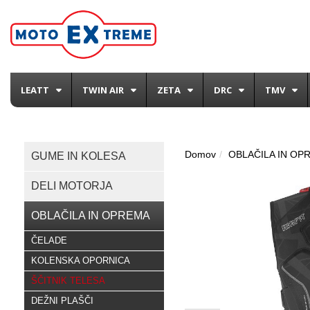
LEATT
TWIN AIR
ZETA
DRC
TMV
Domov
OBLAČILA IN OP
GUME IN KOLESA
DELI MOTORJA
OBLAČILA IN OPREMA
ČELADE
KOLENSKA OPORNICA
ŠČITNIK TELESA
DEŽNI PLAŠČI