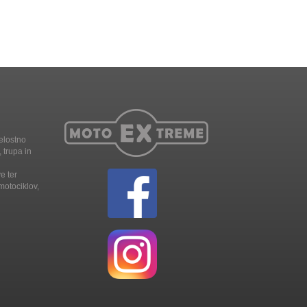
elostno
 trupa in
e ter
motociklov,