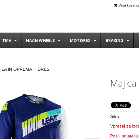
Vaša košarica
TMV
HAAN WHEELS
MOTOREX
BRAKING
ILA IN OPREMA
DRESI
Majica
Šifra:
Vprašaj za izd
Pošlji prijatelju