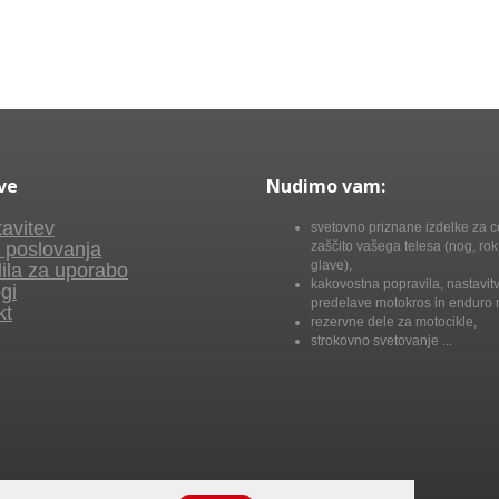
ve
Nudimo vam:
avitev
svetovno priznane izdelke za c
 poslovanja
zaščito vašega telesa (nog, rok,
glave),
ila za uporabo
kakovostna popravila, nastavitv
gi
predelave motokros in enduro 
kt
rezervne dele za motocikle,
strokovno svetovanje ...