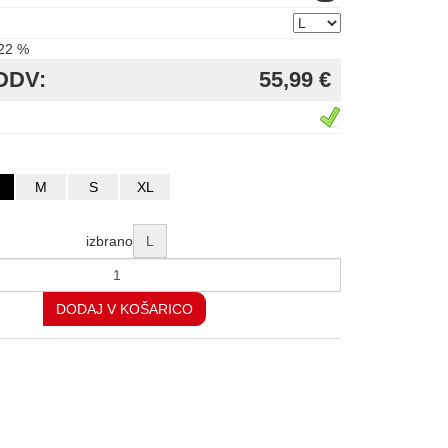
22 %
DDV:
55,99 €
M
S
XL
izbrano
L
DODAJ V KOŠARICO