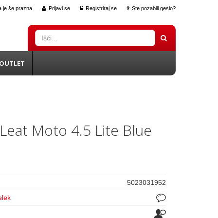
 je še prazna
Prijavi se
Registriraj se
Ste pozabili geslo?
OUTLET
 Leat Moto 4.5 Lite Blue
5023031952
elek