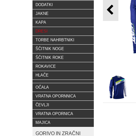
DODATKI
JAKNE
KAPA
DRESI
TORBE NAHRBTNIKI
ŠČITNIK NOGE
ŠČITNIK ROKE
ROKAVICE
HLAČE
OČALA
VRATNA OPORNNICA
ČEVLJI
VRATNA OPORNICA
MAJICA
GORIVO IN ZRAČNI