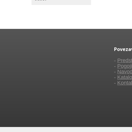
Poveza
-
Predst
-
Pogoji
-
Navod
-
Katalo
-
Konta