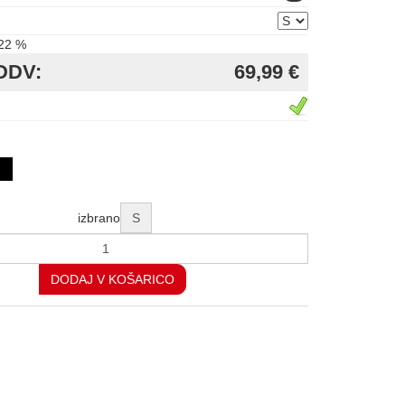
22 %
DDV:
69,99 €
izbrano
S
DODAJ V KOŠARICO