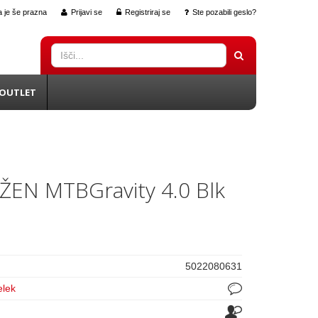
 je še prazna
Prijavi se
Registriraj se
Ste pozabili geslo?
OUTLET
 ŽEN MTBGravity 4.0 Blk
5022080631
elek