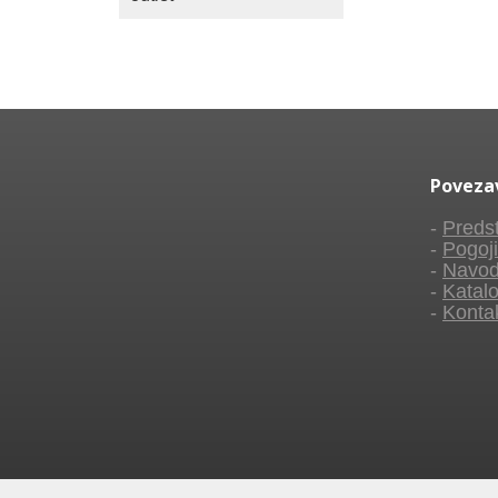
Poveza
-
Predst
-
Pogoji
-
Navod
-
Katalo
-
Konta