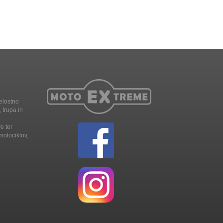
elostno
 trupa in
e ter
motociklov,