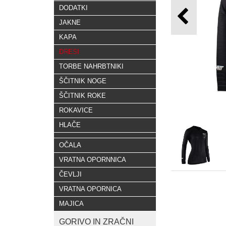
DODATKI
JAKNE
KAPA
DRESI
TORBE NAHRBTNIKI
ŠČITNIK NOGE
ŠČITNIK ROKE
ROKAVICE
HLAČE
OČALA
VRATNA OPORNNICA
ČEVLJI
VRATNA OPORNICA
MAJICA
GORIVO IN ZRAČNI