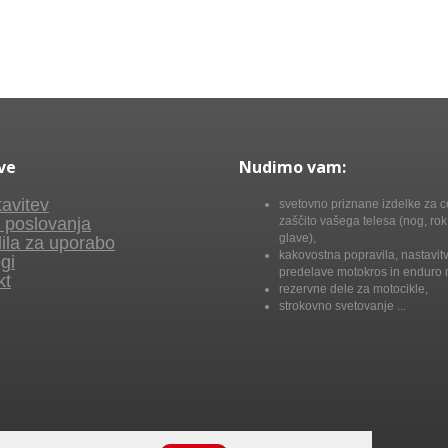
ve
Nudimo vam:
avitev
svetovno priznane izdelke za c
 poslovanja
zaščito vašega telesa (nog, rok,
glave),
ila za uporabo
kakovostna popravila, nastavitv
gi
predelave motokros in enduro 
kt
rezervne dele za motocikle,
strokovno svetovanje ...