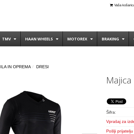
Vaša košarica
TMV
HAAN WHEELS
MOTOREX
BRAKING
ILA IN OPREMA
DRESI
Majica
Šifra:
Vprašaj za izd
Pošlji prijatelju