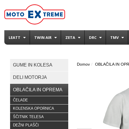
LEATT
TWIN AIR
ZETA
DRC
TMV
Domov
OBLAČILA IN OP
GUME IN KOLESA
DELI MOTORJA
OBLAČILA IN OPREMA
ČELADE
KOLENSKA OPORNICA
ŠČITNIK TELESA
DEŽNI PLAŠČI