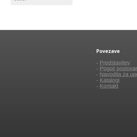
Povezave
-
Predstavitev
-
Pogoji poslova
-
Navodila za up
-
Katalogi
-
Kontakt