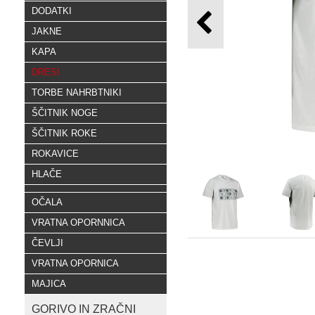
DODATKI
JAKNE
KAPA
DRESI
TORBE NAHRBTNIKI
ŠČITNIK NOGE
ŠČITNIK ROKE
ROKAVICE
HLAČE
OČALA
VRATNA OPORNNICA
ČEVLJI
VRATNA OPORNICA
MAJICA
GORIVO IN ZRAČNI