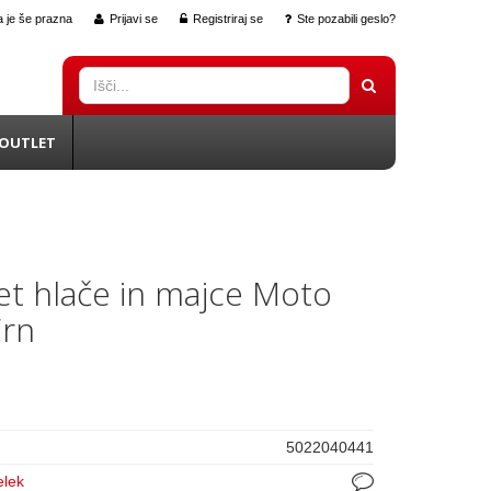
 je še prazna
Prijavi se
Registriraj se
Ste pozabili geslo?
OUTLET
t hlače in majce Moto
Črn
5022040441
elek