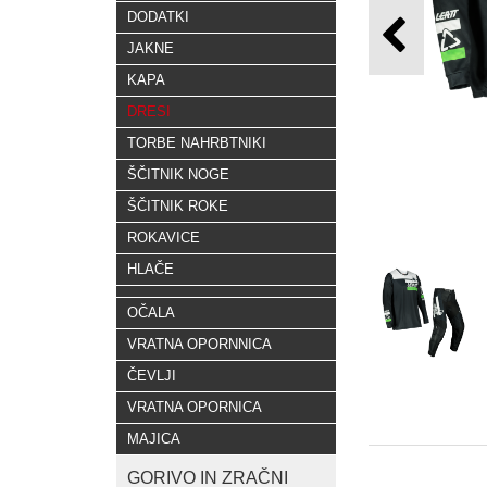
DODATKI
JAKNE
KAPA
DRESI
TORBE NAHRBTNIKI
ŠČITNIK NOGE
ŠČITNIK ROKE
ROKAVICE
HLAČE
OČALA
VRATNA OPORNNICA
ČEVLJI
VRATNA OPORNICA
MAJICA
GORIVO IN ZRAČNI