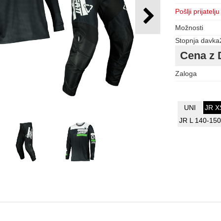
Pošlji prijatelju
Možnosti
Stopnja davka
Cena z 
Zaloga
UNI
JR X
JR L 140-15