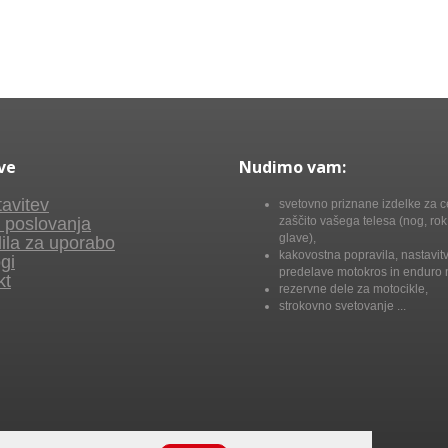
ve
Nudimo vam:
avitev
svetovno priznane izdelke za c
 poslovanja
zaščito vašega telesa (nog, rok,
glave),
ila za uporabo
kakovostna popravila, nastavitv
gi
predelave motokros in enduro 
kt
rezervne dele za motocikle,
strokovno svetovanje ...