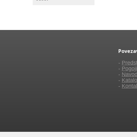
Poveza
-
Predst
-
Pogoji
-
Navod
-
Katalo
-
Konta