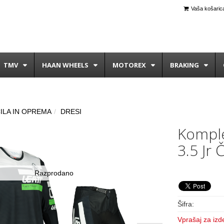
Vaša košarica
TMV
HAAN WHEELS
MOTOREX
BRAKING
ILA IN OPREMA
DRESI
Komple
3.5 Jr 
Razprodano
Šifra:
Vprašaj za izd