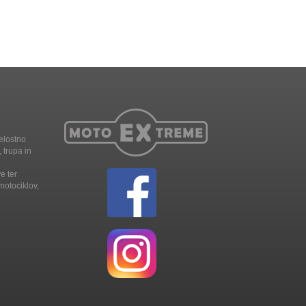
elostno
 trupa in
e ter
motociklov,