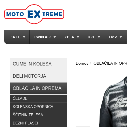
LEATT
TWIN AIR
ZETA
DRC
TMV
Domov
OBLAČILA IN OP
GUME IN KOLESA
DELI MOTORJA
OBLAČILA IN OPREMA
ČELADE
KOLENSKA OPORNICA
ŠČITNIK TELESA
DEŽNI PLAŠČI