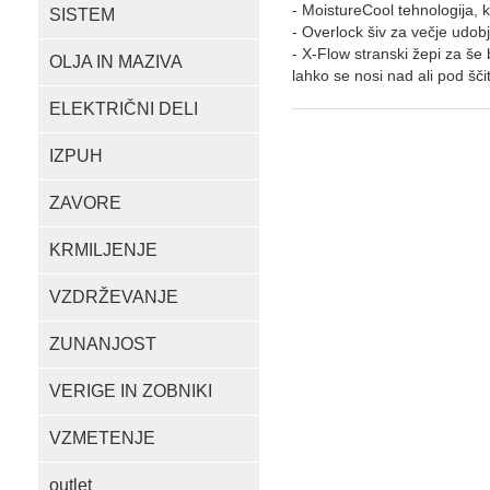
- MoistureCool tehnologija, k
SISTEM
- Overlock šiv za večje udob
- X-Flow stranski žepi za še 
OLJA IN MAZIVA
lahko se nosi nad ali pod ščit
ELEKTRIČNI DELI
IZPUH
ZAVORE
KRMILJENJE
VZDRŽEVANJE
ZUNANJOST
VERIGE IN ZOBNIKI
VZMETENJE
outlet