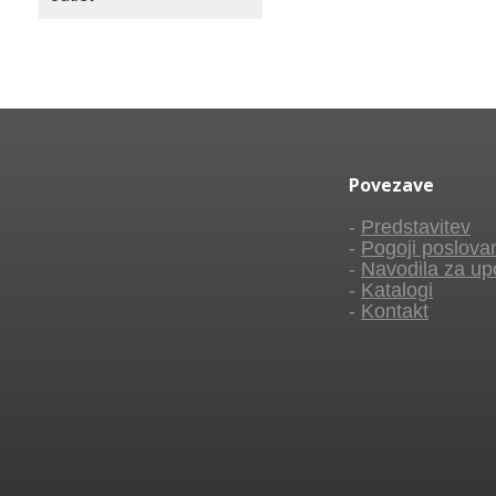
Povezave
-
Predstavitev
-
Pogoji poslova
-
Navodila za up
-
Katalogi
-
Kontakt