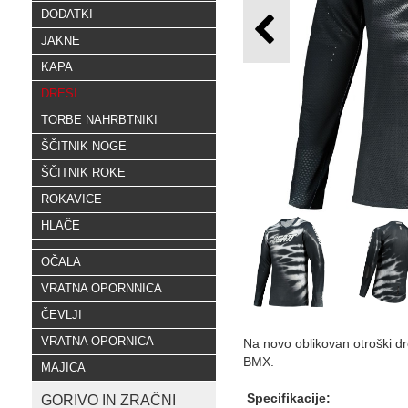
DODATKI
JAKNE
KAPA
DRESI
TORBE NAHRBTNIKI
ŠČITNIK NOGE
ŠČITNIK ROKE
ROKAVICE
HLAČE
OČALA
VRATNA OPORNNICA
ČEVLJI
VRATNA OPORNICA
Na novo oblikovan otroški dre
BMX.
MAJICA
Specifikacije:
GORIVO IN ZRAČNI