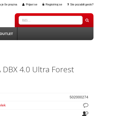
 je še prazna
Prijavi se
Registriraj se
Ste pozabili geslo?
OUTLET
 DBX 4.0 Ultra Forest
502000274
elek