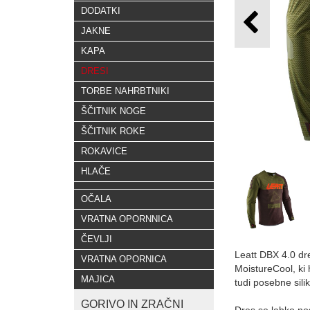
DODATKI
JAKNE
KAPA
DRESI
TORBE NAHRBTNIKI
ŠČITNIK NOGE
ŠČITNIK ROKE
ROKAVICE
HLAČE
OČALA
VRATNA OPORNNICA
ČEVLJI
Leatt DBX 4.0 dre
VRATNA OPORNICA
MoistureCool, ki 
MAJICA
tudi posebne sili
GORIVO IN ZRAČNI