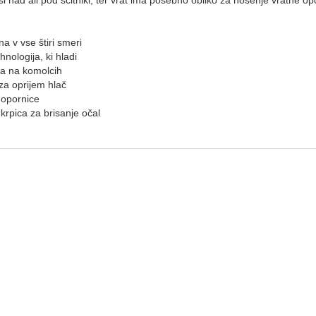
i nad ali pod ščitniki, ter vrat ima posebno obliko za nošenje vratne op
ina v vse štiri smeri
nologija, ki hladi
na na komolcih
i za oprijem hlač
 opornice
krpica za brisanje očal