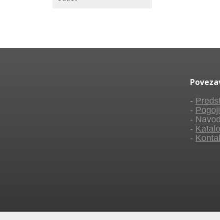
Poveza
-
Predst
-
Pogoji
-
Navod
-
Katalo
-
Konta