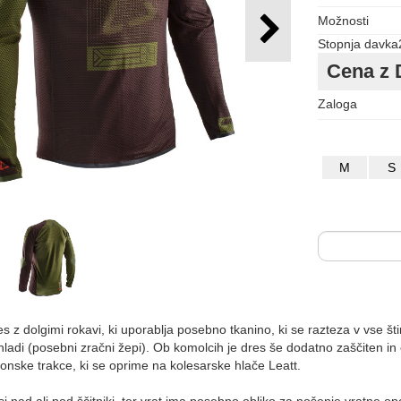
Možnosti
Stopnja davka
Cena z 
Zaloga
M
S
s z dolgimi rokavi, ki uporablja posebno tkanino, ki se razteza v vse št
hladi (posebni zračni žepi). Ob komolcih je dres še dodatno zaščiten in
konske trakce, ki se oprime na kolesarske hlače Leatt.