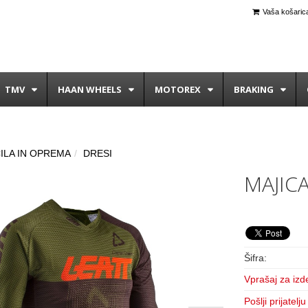
Vaša košarica
TMV
HAAN WHEELS
MOTOREX
BRAKING
ILA IN OPREMA
DRESI
MAJICA
Šifra:
Vprašaj za izd
Pošlji prijatelju