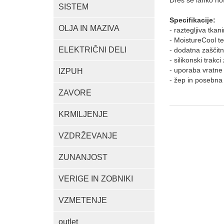
Dres se lahko nos
SISTEM
Specifikacije:
OLJA IN MAZIVA
- raztegljiva tkan
- MoistureCool teh
ELEKTRIČNI DELI
- dodatna zaščit
- silikonski trakc
- uporaba vratne
IZPUH
- žep in posebna 
ZAVORE
KRMILJENJE
VZDRŽEVANJE
ZUNANJOST
VERIGE IN ZOBNIKI
VZMETENJE
outlet