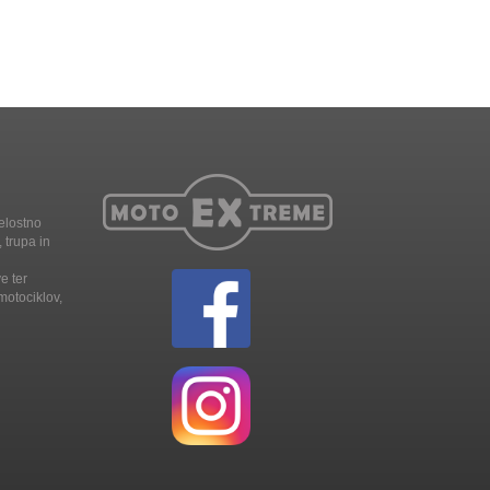
elostno
 trupa in
e ter
motociklov,