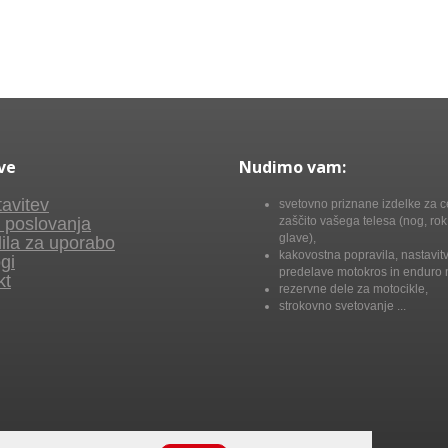
ve
Nudimo vam:
avitev
svetovno priznane izdelke za c
 poslovanja
zaščito vašega telesa (nog, rok,
glave),
ila za uporabo
kakovostna popravila, nastavitv
gi
predelave motokros in enduro 
kt
rezervne dele za motocikle,
strokovno svetovanje ...