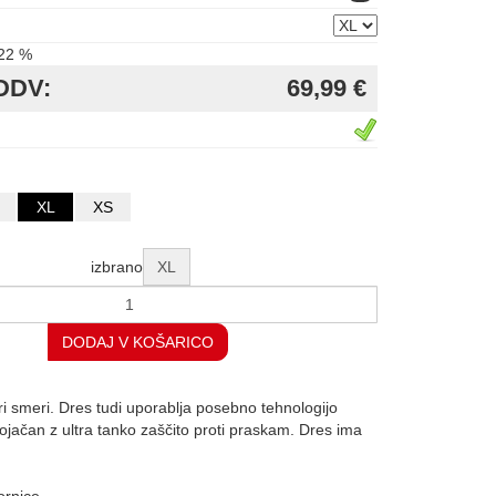
22 %
DDV:
69,99 €
XL
XS
izbrano
XL
DODAJ V KOŠARICO
iri smeri. Dres tudi uporablja posebno tehnologijo
 ojačan z ultra tanko zaščito proti praskam. Dres ima