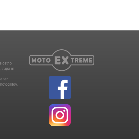
elostno
 trupa in
e ter
motociklov,