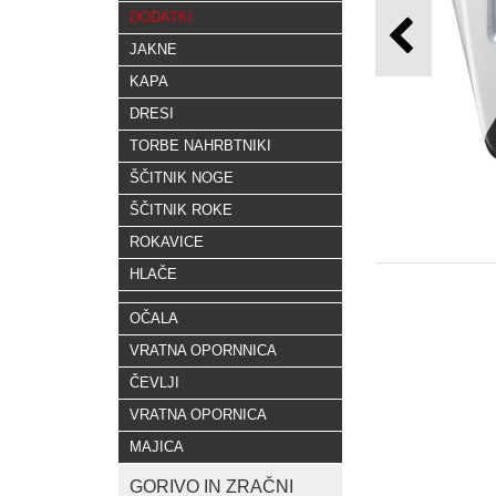
DODATKI
JAKNE
KAPA
DRESI
TORBE NAHRBTNIKI
ŠČITNIK NOGE
ŠČITNIK ROKE
ROKAVICE
HLAČE
OČALA
VRATNA OPORNNICA
ČEVLJI
VRATNA OPORNICA
MAJICA
GORIVO IN ZRAČNI