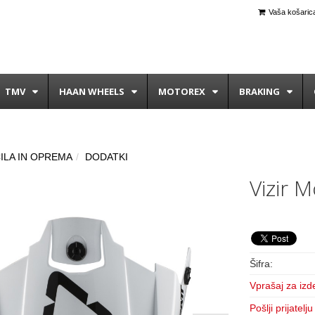
Vaša košarica
TMV
HAAN WHEELS
MOTOREX
BRAKING
ILA IN OPREMA
DODATKI
Vizir M
Šifra:
Vprašaj za izd
Pošlji prijatelju