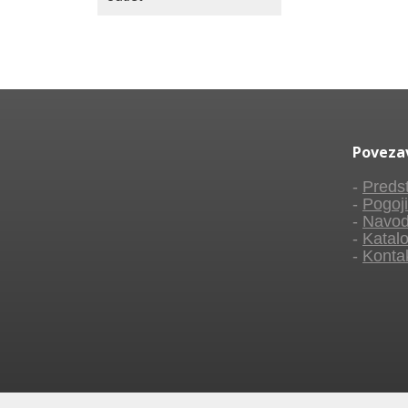
Poveza
-
Predst
-
Pogoji
-
Navod
-
Katalo
-
Konta