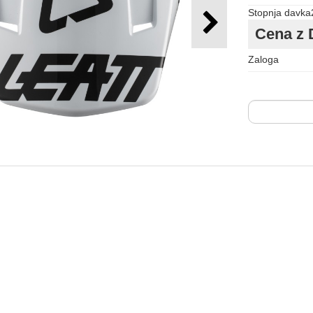
Stopnja davka
Cena z 
Zaloga