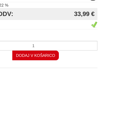
22 %
DDV:
33,99 €
DODAJ V KOŠARICO