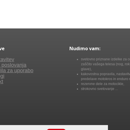
ve
Nudimo vam:
avitev
svetovno priznane izdelke za c
 poslovanja
zaščito vašega telesa (nog, rok,
glave),
ila za uporabo
kakovostna popravila, nastavitv
gi
predelave motokros in enduro 
kt
rezervne dele za motocikle,
strokovno svetovanje ...