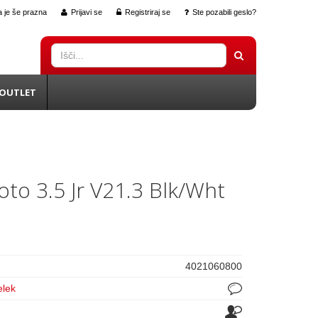
 je še prazna
Prijavi se
Registriraj se
Ste pozabili geslo?
OUTLET
oto 3.5 Jr V21.3 Blk/Wht
4021060800
elek