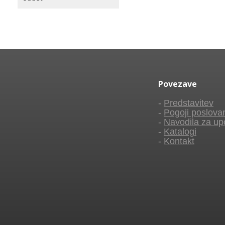
Povezave
-
Predstavitev
-
Pogoji poslova
-
Navodila za up
-
Katalogi
-
Kontakt