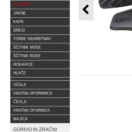
DODATKI
JAKNE
KAPA
DRESI
TORBE NAHRBTNIKI
ŠČITNIK NOGE
ŠČITNIK ROKE
ROKAVICE
HLAČE
OČALA
VRATNA OPORNNICA
ČEVLJI
VRATNA OPORNICA
MAJICA
GORIVO IN ZRAČNI