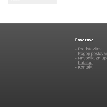
Povezave
-
Predstavitev
-
Pogoji poslova
-
Navodila za up
-
Katalogi
-
Kontakt