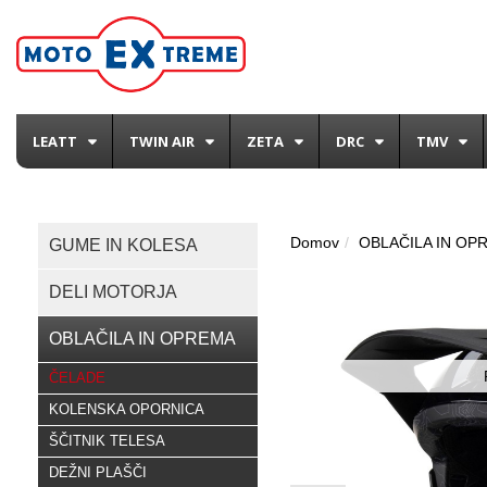
LEATT
TWIN AIR
ZETA
DRC
TMV
Domov
OBLAČILA IN OP
GUME IN KOLESA
DELI MOTORJA
OBLAČILA IN OPREMA
ČELADE
KOLENSKA OPORNICA
ŠČITNIK TELESA
DEŽNI PLAŠČI