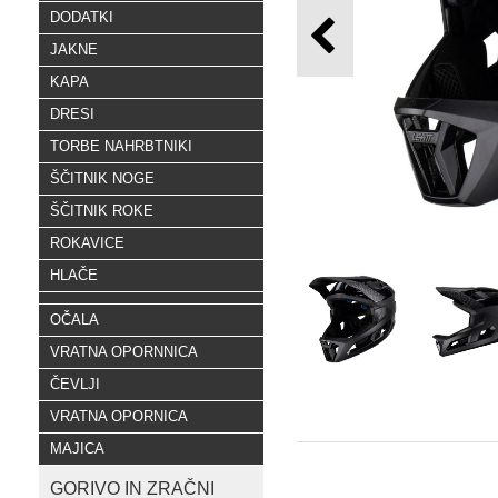
DODATKI
JAKNE
KAPA
DRESI
TORBE NAHRBTNIKI
ŠČITNIK NOGE
ŠČITNIK ROKE
ROKAVICE
HLAČE
OČALA
VRATNA OPORNNICA
ČEVLJI
VRATNA OPORNICA
MAJICA
GORIVO IN ZRAČNI