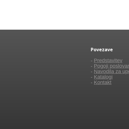
Povezave
-
Predstavitev
-
Pogoji poslova
-
Navodila za up
-
Katalogi
-
Kontakt