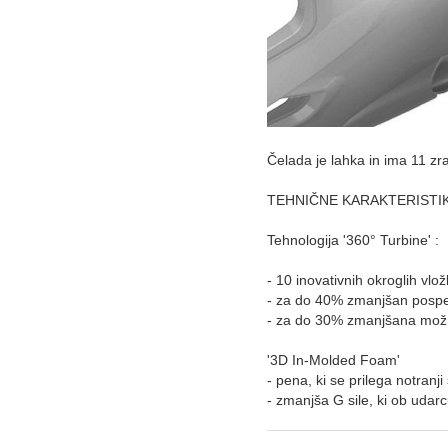
Čelada je lahka in ima 11 zrač
TEHNIČNE KARAKTERISTI
Tehnologija '360° Turbine' :
- 10 inovativnih okroglih vlo
- za do 40% zmanjšan posp
- za do 30% zmanjšana mož
'3D In-Molded Foam'
- pena, ki se prilega notranji
- zmanjša G sile, ki ob udar