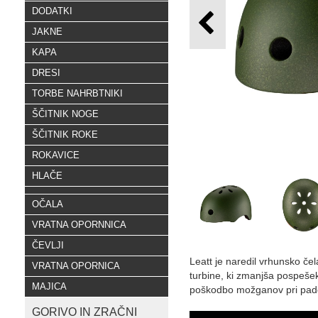
DODATKI
JAKNE
KAPA
DRESI
TORBE NAHRBTNIKI
ŠČITNIK NOGE
ŠČITNIK ROKE
ROKAVICE
HLAČE
OČALA
VRATNA OPORNNICA
ČEVLJI
Leatt je naredil vrhunsko če
VRATNA OPORNICA
turbine, ki zmanjša pospešek
MAJICA
poškodbo možganov pri pad
GORIVO IN ZRAČNI