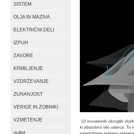
SISTEM
OLJA IN MAZIVA
ELEKTRIČNI DELI
IZPUH
ZAVORE
KRMILJENJE
VZDRŽEVANJE
ZUNANJOST
VERIGE IN ZOBNIKI
VZMETENJE
10 inovativnih okroglih vlož
ki absorbira silo udarca. Ta
outlet
nasprotnem primeru prenese