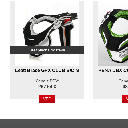
Brezplačna dostava
Leatt Brace GPX CLUB B/Č M
PENA DBX COM
Cena z DDV:
Cena
267,64 €
48
VEČ