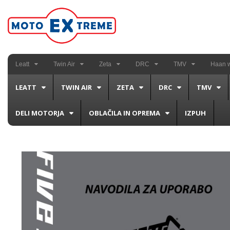
Leatt
Twin Air
Zeta
DRC
TMV
Haan 
LEATT
TWIN AIR
ZETA
DRC
TMV
DELI MOTORJA
OBLAČILA IN OPREMA
IZPUH