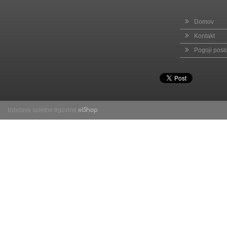
Domov
Kontakt
Pogoji posl
Izdelava spletne trgovine