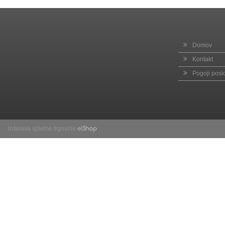
Domov
Kontakt
Pogoji posl
Izdelava spletne trgovine