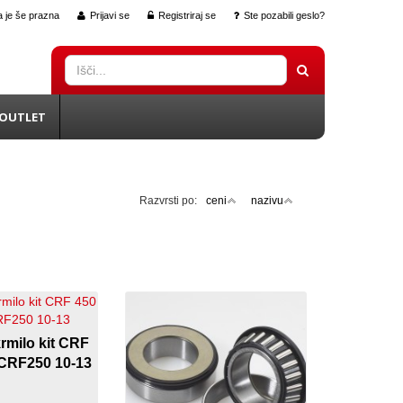
 je še prazna
Prijavi se
Registriraj se
Ste pozabili geslo?
OUTLET
Razvrsti po:
ceni
nazivu
krmilo kit CRF
 CRF250 10-13