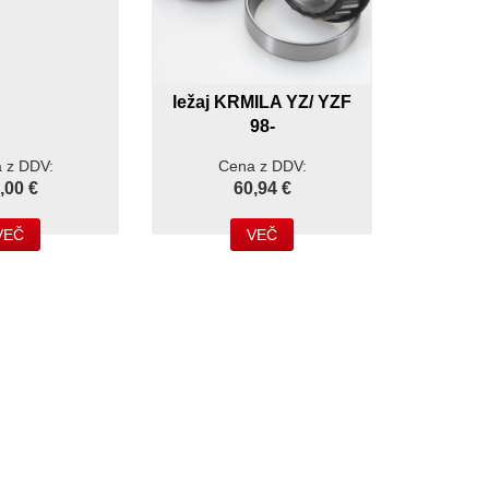
ležaj KRMILA YZ/ YZF
98-
 z DDV:
Cena z DDV:
,00 €
60,94 €
VEČ
VEČ