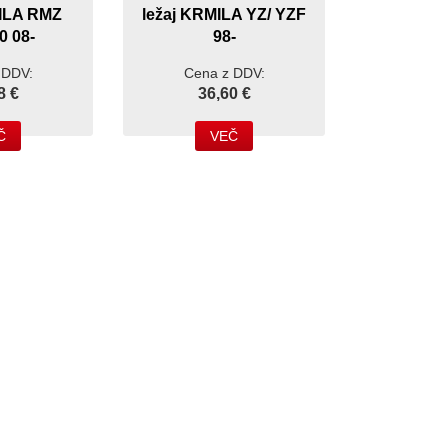
MILA RMZ
ležaj KRMILA YZ/ YZF
0 08-
98-
 DDV:
Cena z DDV:
8 €
36,60 €
Č
VEČ