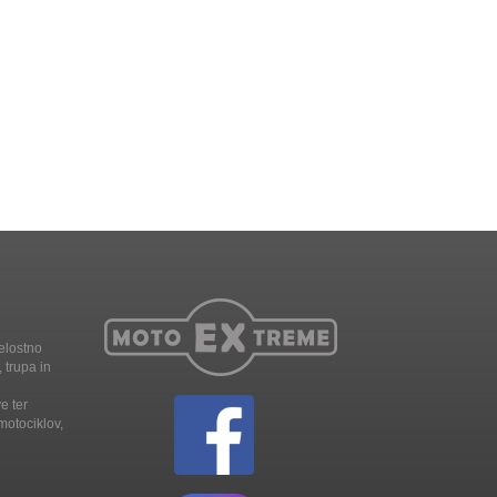
elostno
 trupa in
e ter
motociklov,