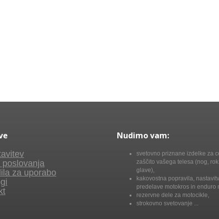
ve
Nudimo vam:
avitev
svetovno priznane izdelke za c
 poslovanja
zaščito vašega telesa (nog, rok,
glave),
ila za uporabo
kakovostna popravila, nastavitv
gi
predelave motokros in enduro 
kt
rezervne dele za motocikle,
strokovno svetovanje ...