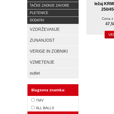
ležaj KR
TAČKE ZADNJE ZAVORE
250/45
PLETENICE
Cena z
DODATKI
47,5
VZDRŽEVANJE
VE
ZUNANJOST
VERIGE IN ZOBNIKI
VZMETENJE
outlet
Blagovna znamka:
TMV
ALL BALLS