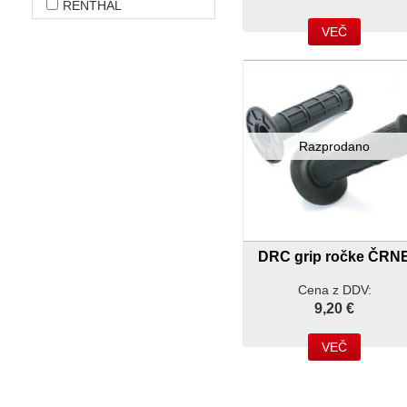
RENTHAL
VEČ
Razprodano
DRC grip ročke ČRN
Cena z DDV:
9,20 €
VEČ