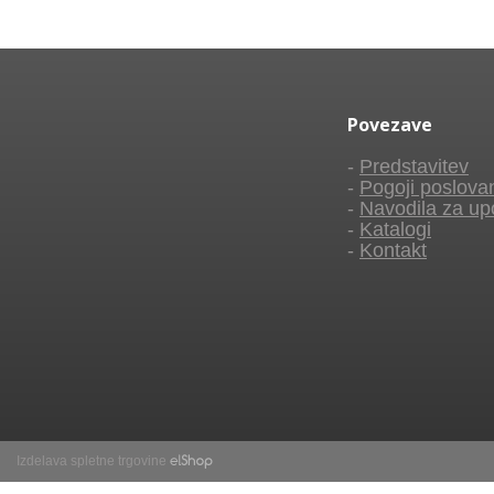
Povezave
-
Predstavitev
-
Pogoji poslova
-
Navodila za up
-
Katalogi
-
Kontakt
Izdelava spletne trgovine