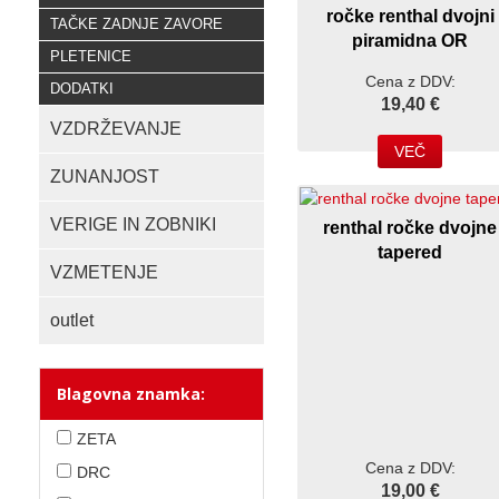
ročke renthal dvojni
TAČKE ZADNJE ZAVORE
piramidna OR
PLETENICE
Cena z DDV:
DODATKI
19,40 €
VZDRŽEVANJE
VEČ
ZUNANJOST
VERIGE IN ZOBNIKI
renthal ročke dvojne
tapered
VZMETENJE
outlet
Blagovna znamka:
ZETA
Cena z DDV:
DRC
19,00 €