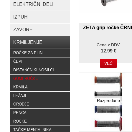
ELEKTRIČNI DELI
IZPUH
ZETA grip ročke ČRN
ZAVORE
KRMILJENJE
Cena z DDV:
12,99 €
ROČKE ZA PLIN
ČEPI
VEČ
DISTANČNIKI NOSILCI
GUMI ROČKE
KRMILA
LEŽAJI
Razprodano
ORODJE
PENCA
ROČKE
TAČKE MENJALNIKA