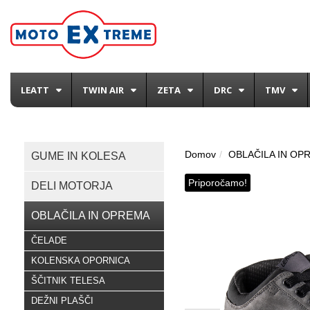
LEATT
TWIN AIR
ZETA
DRC
TMV
Domov
OBLAČILA IN OP
GUME IN KOLESA
Priporočamo!
DELI MOTORJA
OBLAČILA IN OPREMA
ČELADE
KOLENSKA OPORNICA
ŠČITNIK TELESA
DEŽNI PLAŠČI