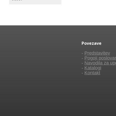
Povezave
-
Predstavitev
-
Pogoji poslova
-
Navodila za up
-
Katalogi
-
Kontakt