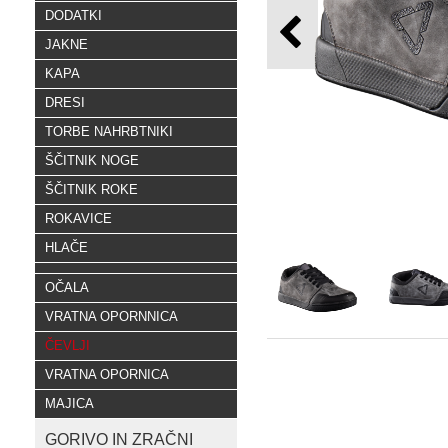
DODATKI
JAKNE
KAPA
DRESI
TORBE NAHRBTNIKI
ŠČITNIK NOGE
ŠČITNIK ROKE
ROKAVICE
HLAČE
OČALA
VRATNA OPORNNICA
ČEVLJI
VRATNA OPORNICA
MAJICA
GORIVO IN ZRAČNI