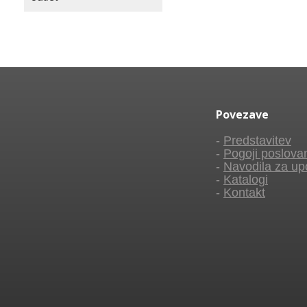
Povezave
-
Predstavitev
-
Pogoji poslova
-
Navodila za up
-
Katalogi
-
Kontakt