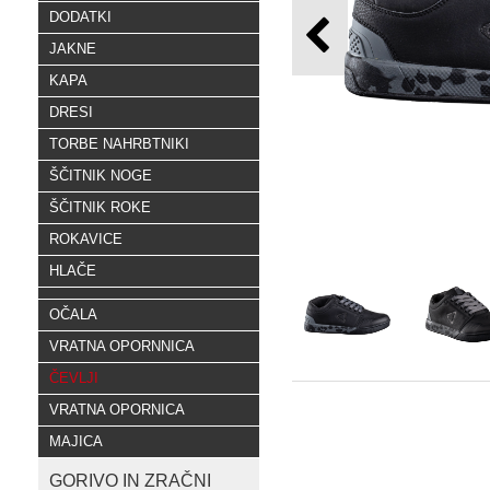
DODATKI
JAKNE
KAPA
DRESI
TORBE NAHRBTNIKI
ŠČITNIK NOGE
ŠČITNIK ROKE
ROKAVICE
HLAČE
OČALA
VRATNA OPORNNICA
ČEVLJI
VRATNA OPORNICA
MAJICA
GORIVO IN ZRAČNI