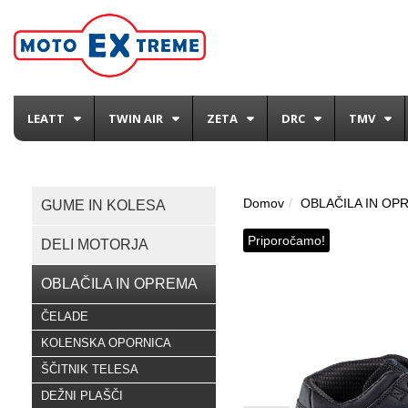
LEATT
TWIN AIR
ZETA
DRC
TMV
Domov
OBLAČILA IN OP
GUME IN KOLESA
Priporočamo!
DELI MOTORJA
OBLAČILA IN OPREMA
ČELADE
KOLENSKA OPORNICA
ŠČITNIK TELESA
DEŽNI PLAŠČI