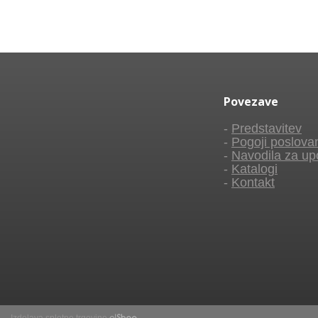
Povezave
-
Predstavitev
-
Pogoji poslova
-
Navodila za up
-
Katalogi
-
Kontakt
Izdelava spletne trgovine