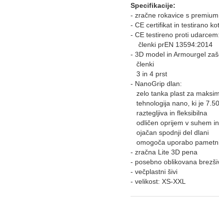
Specifikacije:
- zračne rokavice s premium
- CE certifikat in testirano
- CE testireno proti udarcem
členki prEN 13594:2014
- 3D model in Armourgel zaš
členki
3 in 4 prst
- NanoGrip dlan:
zelo tanka plast za maksim
tehnologija nano, ki je 7.50
raztegljiva in fleksibilna
odličen oprijem v suhem i
ojačan spodnji del dlani
omogoča uporabo pametni
- zračna Lite 3D pena
- posebno oblikovana brezši
- večplastni šivi
- velikost: XS-XXL