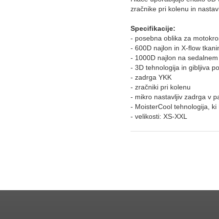
zračnike pri kolenu in nastavl
Specifikacije:
- posebna oblika za motokro
- 600D najlon in X-flow tkani
- 1000D najlon na sedalnem d
- 3D tehnologija in gibljiva p
- zadrga YKK
- zračniki pri kolenu
- mikro nastavljiv zadrga v pa
- MoisterCool tehnologija, ki 
- velikosti: XS-XXL