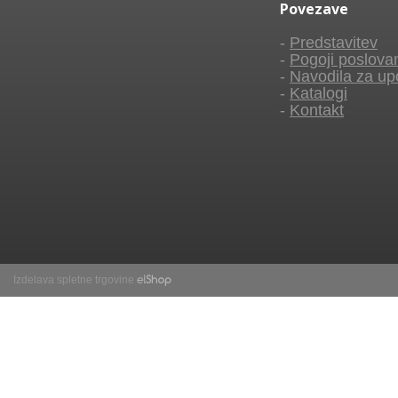
Povezave
-
Predstavitev
-
Pogoji poslova
-
Navodila za up
-
Katalogi
-
Kontakt
Izdelava spletne trgovine