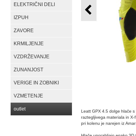
ELEKTRIČNI DELI
IZPUH
ZAVORE
KRMILJENJE
VZDRŽEVANJE
ZUNANJOST
VERIGE IN ZOBNIKI
VZMETENJE
outlet
Leatt GPX 4.5 dolge hlače s 
raztegljivega materiala in X-
pri kolenu je narejen iz Amar
Hlače uporabljajo enako 3D 