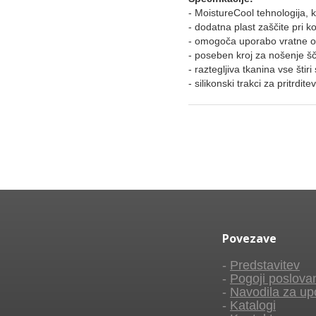
- MoistureCool tehnologija, k
- dodatna plast zaščite pri 
- omogoča uporabo vratne o
- poseben kroj za nošenje šč
- raztegljiva tkanina vse šti
- silikonski trakci za pritrdite
Povezave
-
Predstavitev
-
Pogoji poslova
-
Navodila za up
-
Katalogi