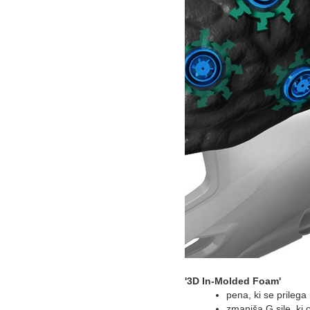
'3D In-Molded Foam'
pena, ki se prilega 
zmanjša G sile, ki