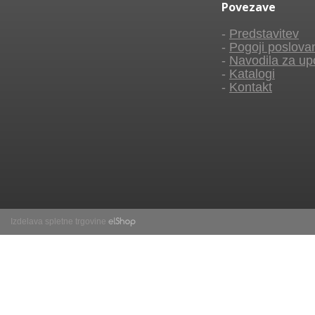
Povezave
-
Predstavitev
-
Pogoji poslova
-
Navodila za up
-
Katalogi
-
Kontakt
Izdelava spletne trgovine